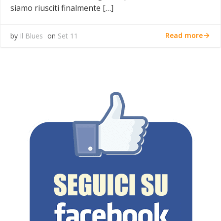
siamo riusciti finalmente […]
Read more
by
Il Blues
on
Set 11