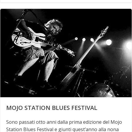
MOJO STATION BLUES FESTIVAL
Sono passati otto anni dalla prima edizione del Mojo
Station Blues Festival e giunti quest’anno alla nona