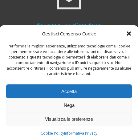
ilbluesmagazine@gmail.com
Gestisci Consenso Cookie
Per fornire le migliori esperienze, utilizziamo tecnologie come i cookie
per memorizzare e/o accedere alle informazioni del dispositivo. Il
consenso a queste tecnologie ci permetterà di elaborare dati come il
comportamento di navigazione o ID unici su questo sito. Non
acconsentire o ritirare il consenso può influire negativamente su alcune
caratteristiche e funzioni.
+39 339 748 6635
Accetta
Nega
Visualizza le preferenze
© 2026 Il Blues Magazine. Powered by
A-Z Blues
Cookie Policy
Informativa Privacy