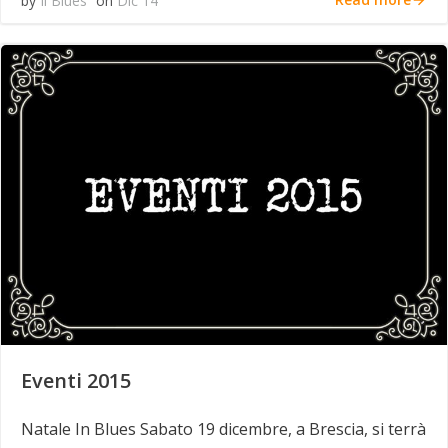
by
Il Blues
on
Dic 14
Eventi 2015
Natale In Blues Sabato 19 dicembre, a Brescia, si terrà