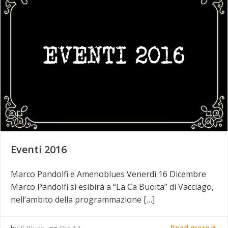
Eventi 2016
Marco Pandolfi e Amenoblues Venerdì 16 Dicembre
Marco Pandolfi si esibirà a “La Ca Buoita” di Vacciago,
nell’ambito della programmazione […]
Read more