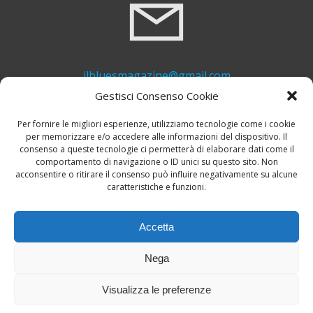
ilbluesmagazine@gmail.com
Gestisci Consenso Cookie
Per fornire le migliori esperienze, utilizziamo tecnologie come i cookie
per memorizzare e/o accedere alle informazioni del dispositivo. Il
consenso a queste tecnologie ci permetterà di elaborare dati come il
comportamento di navigazione o ID unici su questo sito. Non
acconsentire o ritirare il consenso può influire negativamente su alcune
caratteristiche e funzioni.
+39 339 748 6635
Accetta
Nega
Visualizza le preferenze
© 2026 Il Blues Magazine. Powered by
A-Z Blues