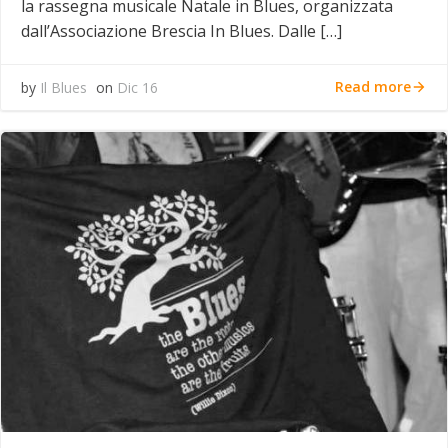
la rassegna musicale Natale in Blues, organizzata
dall’Associazione Brescia In Blues. Dalle […]
Read more
by
Il Blues
on
Dic 16