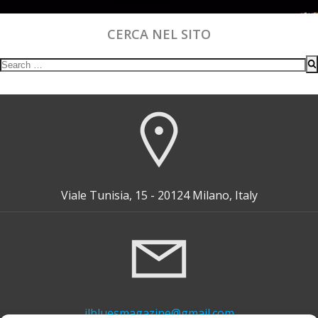
CERCA NEL SITO
Search
for:
Viale Tunisia, 15 - 20124 Milano, Italy
ilbluesmagazine@gmail.com