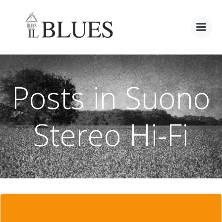
Vai
al
contenuto
Posts in Suono
Stereo Hi-Fi