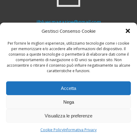
ilbluesmagazine@gmail.com
Gestisci Consenso Cookie
Per fornire le migliori esperienze, utilizziamo tecnologie come i cookie
per memorizzare e/o accedere alle informazioni del dispositivo. Il
consenso a queste tecnologie ci permetterà di elaborare dati come il
comportamento di navigazione o ID unici su questo sito. Non
acconsentire o ritirare il consenso può influire negativamente su alcune
caratteristiche e funzioni.
+39 339 748 6635
Accetta
Nega
Visualizza le preferenze
© 2026 Il Blues Magazine. Powered by
A-Z Blues
Cookie Policy
Informativa Privacy