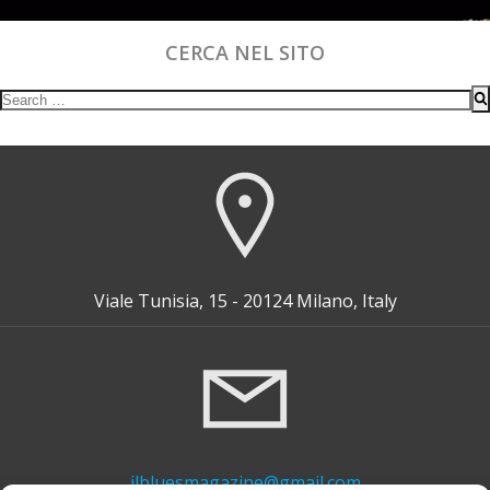
CERCA NEL SITO
Search
for:
Viale Tunisia, 15 - 20124 Milano, Italy
ilbluesmagazine@gmail.com