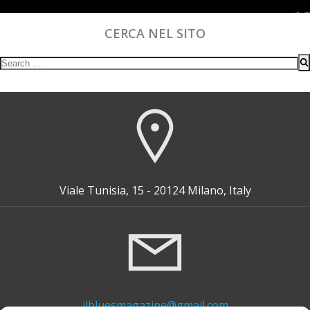
CERCA NEL SITO
Search
for:
Viale Tunisia, 15 - 20124 Milano, Italy
ilbluesmagazine@gmail.com