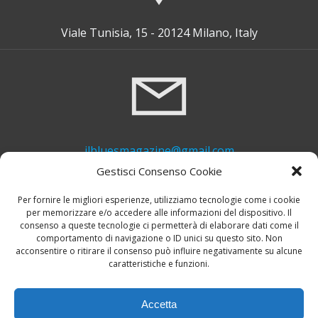
Viale Tunisia, 15 - 20124 Milano, Italy
ilbluesmagazine@gmail.com
Gestisci Consenso Cookie
Per fornire le migliori esperienze, utilizziamo tecnologie come i cookie
per memorizzare e/o accedere alle informazioni del dispositivo. Il
consenso a queste tecnologie ci permetterà di elaborare dati come il
comportamento di navigazione o ID unici su questo sito. Non
acconsentire o ritirare il consenso può influire negativamente su alcune
caratteristiche e funzioni.
+39 339 748 6635
Accetta