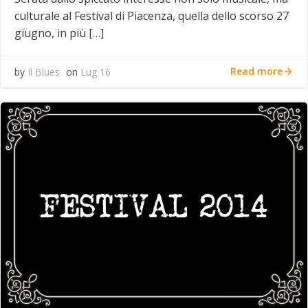
culturale al Festival di Piacenza, quella dello scorso 27
giugno, in più […]
Read more
by
Il Blues
on
Lug 16