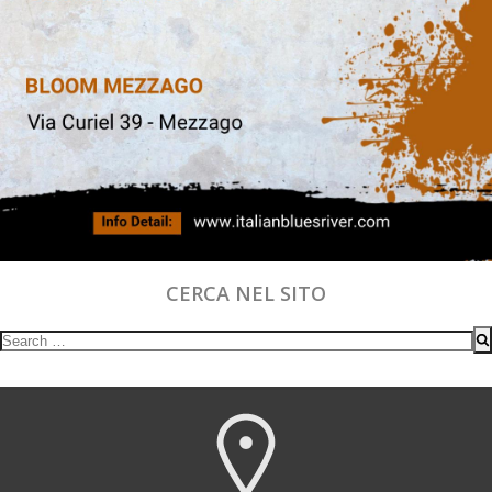
CERCA NEL SITO
Search
for: