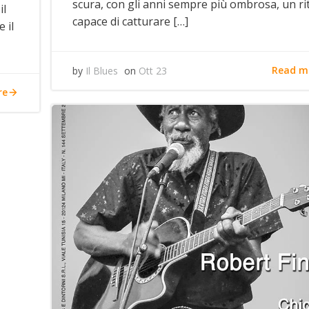
scura, con gli anni sempre più ombrosa, un r
il
capace di catturare […]
 il
Read m
by
Il Blues
on
Ott 23
re