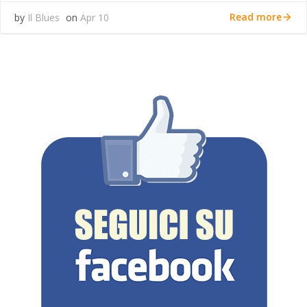
Read more
by
Il Blues
on
Apr 10