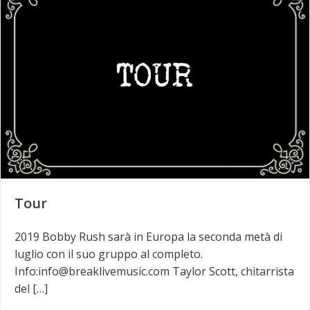
Tour
2019 Bobby Rush sarà in Europa la seconda metà di
luglio con il suo gruppo al completo.
Info:info@breaklivemusic.com Taylor Scott, chitarrista
del […]