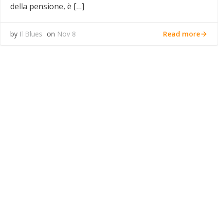
della pensione, è […]
Read more
by
Il Blues
on
Nov 8