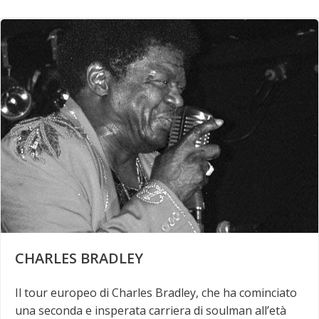
CHARLES BRADLEY
Il tour europeo di Charles Bradley, che ha cominciato
una seconda e insperata carriera di soulman all’età