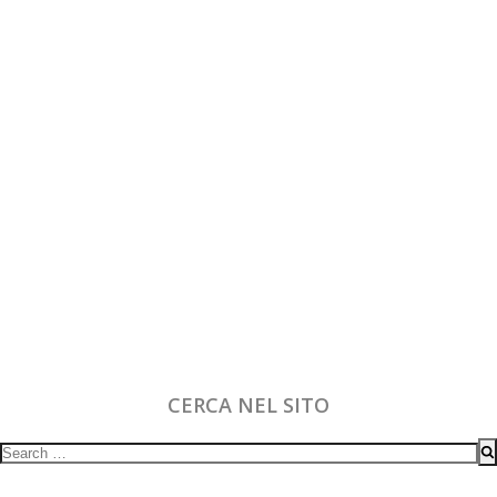
CERCA NEL SITO
Search
for: