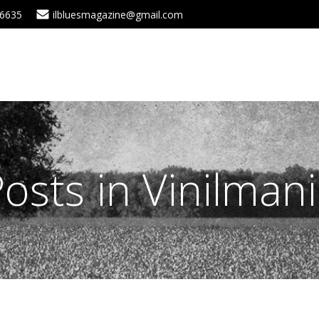
 6635
ilbluesmagazine@gmail.com
osts in Vinilman