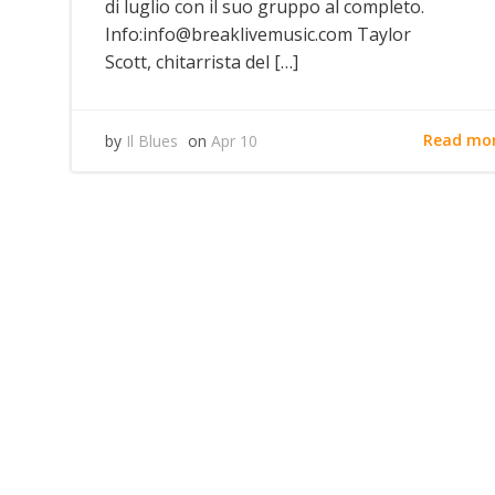
di luglio con il suo gruppo al completo.
Info:info@breaklivemusic.com Taylor
Scott, chitarrista del […]
Read mo
by
Il Blues
on
Apr 10