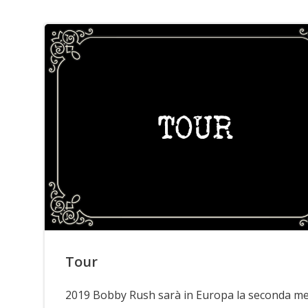
Tour
2019 Bobby Rush sarà in Europa la seconda m