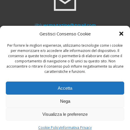
ilbluesmagazine@gmail.com
Gestisci Consenso Cookie
Per fornire le migliori esperienze, utilizziamo tecnologie come i cookie
per memorizzare e/o accedere alle informazioni del dispositivo. Il
consenso a queste tecnologie ci permetterà di elaborare dati come il
comportamento di navigazione o ID unici su questo sito. Non
acconsentire o ritirare il consenso può influire negativamente su alcune
caratteristiche e funzioni.
+39 339 748 6635
Accetta
Nega
Visualizza le preferenze
© 2026 Il Blues Magazine. Powered by
A-Z Blues
Cookie Policy
Informativa Privacy