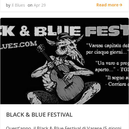
Read more
by
Il Blues
on
Apr 29
BLACK & BLUE FESTIVAL
Quest’anno, il Black & Blue Festival di Varese (5 giorni,