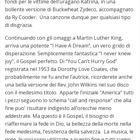
fondi per le vittime dell’uragano Katrina, in una
bollente versione di Buckwheat Zydeco, accompagnato
da Ry Cooder. Una canzone dunque per qualsiasi tipo
di disgrazia.
Continuando con gli omaggi a Martin Luther King,
arriva una potente “I Have A Dream”, un vero grido di
disperazione. Semplicemente fantastica “I never knew
joy”, il Gospel perfetto. Di “You Can’t Hurry God”
registrata nel 1953 da Dorothy Love Coates, che
probabilmente ne fu anche l’autrice, ricorderete anche
una bella versione del Rev. John Wilkins nel suo disco
con il medesimo titolo. Apparte l’iniziale “America” tutti
i pezzi seguono lo schema “call and response” che alla
fine puo’ risultare indigesto all’orecchie meno
addestrate. Ma questo è il Gospel, il bisogno di
riaffermare la fede in Dio, la bellezza della morte nella
fede medesima, l’esistenza della salvezza. La musica, le
note, le voci sono utilizzate a questo fine e tutti siamo,