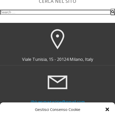
CERCA NEL SITO
Search
for:
Viale Tunisia, 15 - 20124 Milano, Italy
ilbluesmagazine@gmail.com
Gestisci Consenso Cookie