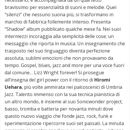
necessario, è accompagnata da un quartetto
bravissimo per essenzialità di suoni e melodie. Quei
“silenzi” che nessuno suona più, si trasformano in
marchio di fabbrica follemente intenso. Presenta
“Shadow” album pubblicato qualche mese fa. Nei suoi
intermezzi incoraggia alla semplicità delle cose; un
messaggio che riporta in musica. Un insegnamento che
trasposto nel suo linguaggio diventa perfezione
assoluta, sublimi emozioni che non provavamo da
tempo. Gospel, blues, jazz and more per una voce fuori
dal comune… Lizz Wright forever! Si prosegue
all’insegna del girl power con il ritorno di
Hiromi
Uehara
, più volte ammirata nei palcoscenici di Umbria
Jazz. Talento immenso con la sua tecnica pianistica di
un altro mondo, è insieme al suo Sonicwonder project,
basso, tromba e batteria per novanta minuti dove
questo nuovo viaggio che fonde jazz, rock, funk e
sperimentazione ripercorre suoi set passati. La minuta