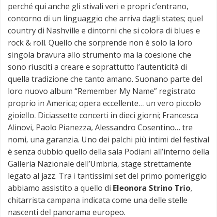
perché qui anche gli stivali veri e propri c’entrano,
contorno di un linguaggio che arriva dagli states; quel
country di Nashville e dintorni che si colora di blues e
rock & roll. Quello che sorprende non è solo la loro
singola bravura allo strumento ma la coesione che
sono riusciti a creare e soprattutto l’autenticità di
quella tradizione che tanto amano. Suonano parte del
loro nuovo album “Remember My Name” registrato
proprio in America; opera eccellente… un vero piccolo
gioiello. Diciassette concerti in dieci giorni; Francesca
Alinovi, Paolo Pianezza, Alessandro Cosentino… tre
nomi, una garanzia. Uno dei palchi più intimi del festival
è senza dubbio quello della sala Podiani all’interno della
Galleria Nazionale dell’Umbria, stage strettamente
legato al jazz. Tra i tantissimi set del primo pomeriggio
abbiamo assistito a quello di
Eleonora Strino Trio
,
chitarrista campana indicata come una delle stelle
nascenti del panorama europeo.