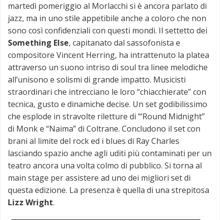
martedì pomeriggio al Morlacchi si è ancora parlato di
jazz, ma in uno stile appetibile anche a coloro che non
sono così confidenziali con questi mondi. Il settetto dei
Something Else
, capitanato dal sassofonista e
compositore Vincent Herring, ha intrattenuto la platea
attraverso un suono intriso di soul tra linee melodiche
all’unisono e solismi di grande impatto. Musicisti
straordinari che intrecciano le loro “chiacchierate” con
tecnica, gusto e dinamiche decise. Un set godibilissimo
che esplode in stravolte riletture di “’Round Midnight”
di Monk e “Naima” di Coltrane. Concludono il set con
brani al limite del rock ed i blues di Ray Charles
lasciando spazio anche agli uditi più contaminati per un
teatro ancora una volta colmo di pubblico. Si torna al
main stage per assistere ad uno dei migliori set di
questa edizione. La presenza è quella di una strepitosa
Lizz Wright
.