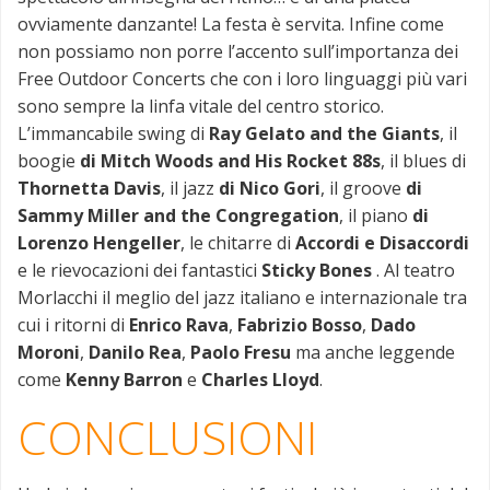
ovviamente danzante! La festa è servita. Infine come
non possiamo non porre l’accento sull’importanza dei
Free Outdoor Concerts che con i loro linguaggi più vari
sono sempre la linfa vitale del centro storico.
L’immancabile swing di
Ray Gelato and the Giants
, il
boogie
di Mitch Woods and His Rocket 88s
, il blues di
Thornetta Davis
, il jazz
di Nico Gori
, il groove
di
Sammy Miller and the Congregation
, il piano
di
Lorenzo Hengeller
, le chitarre di
Accordi e Disaccordi
e le rievocazioni dei fantastici
Sticky Bones
. Al teatro
Morlacchi il meglio del jazz italiano e internazionale tra
cui i ritorni di
Enrico Rava
,
Fabrizio Bosso
,
Dado
Moroni
,
Danilo Rea
,
Paolo Fresu
ma anche leggende
come
Kenny Barron
e
Charles Lloyd
.
CONCLUSIONI