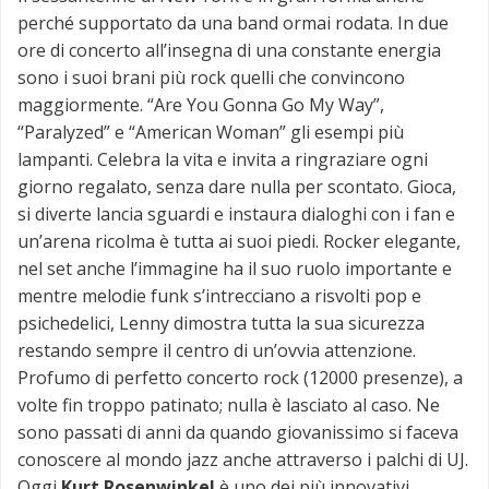
perché supportato da una band ormai rodata. In due
ore di concerto all’insegna di una constante energia
sono i suoi brani più rock quelli che convincono
maggiormente. “Are You Gonna Go My Way”,
“Paralyzed” e “American Woman” gli esempi più
lampanti. Celebra la vita e invita a ringraziare ogni
giorno regalato, senza dare nulla per scontato. Gioca,
si diverte lancia sguardi e instaura dialoghi con i fan e
un’arena ricolma è tutta ai suoi piedi. Rocker elegante,
nel set anche l’immagine ha il suo ruolo importante e
mentre melodie funk s’intrecciano a risvolti pop e
psichedelici, Lenny dimostra tutta la sua sicurezza
restando sempre il centro di un’ovvia attenzione.
Profumo di perfetto concerto rock (12000 presenze), a
volte fin troppo patinato; nulla è lasciato al caso. Ne
sono passati di anni da quando giovanissimo si faceva
conoscere al mondo jazz anche attraverso i palchi di UJ.
Oggi
Kurt Rosenwinkel
è uno dei più innovativi