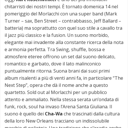
chitarristi dei nostri tempi. È tornato domenica 14 nel
pomeriggio del Morlacchi con una super band (Mark
Turner – sax, Ben Street – contrabbasso, Jeff Ballard –
batteria) ma soprattutto con quel suo stile a cavallo tra
il jazz più classico e la fusion. Un suono morbido,
elegante mai invadente alla constante ricerca della nota
e armonia perfetta. Tra Swing, shuffle, bossa e
atmosfere eteree offrono un set dal suono delicato,
romantico e garbato, dove il lato malinconico
puntualmente ritorna. Suona brani dai suoi primi
album risalenti a più di venti anni fa, in particolare “The
Next Step”, opera che dà il nome anche a questo
quartetto. Sold out al Morlacchi per un pubblico
attento e ammaliato. Nella stessa serata un’ondata di
funk, rock, soul ha invaso l’Arena Santa Giuliana. Il
suono è quello dei
Cha-Wa
che trascinati dalla cultura
della loro New Orleans tracciano un indissolubile
marchio di polietnia. Una tradizione che s’irradia anche