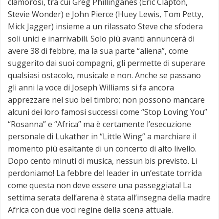
clamorosi, tra cui Greg Phillinganes (Eric Clapton,
Stevie Wonder) e John Pierce (Huey Lewis, Tom Petty,
Mick Jagger) insieme a un rilassato Steve che sfodera
soli unici e inarrivabili. Solo più avanti annuncerà di
avere 38 di febbre, ma la sua parte “aliena”, come
suggerito dai suoi compagni, gli permette di superare
qualsiasi ostacolo, musicale e non. Anche se passano
gli anni la voce di Joseph Williams si fa ancora
apprezzare nel suo bel timbro; non possono mancare
alcuni dei loro famosi successi come “Stop Loving You”
“Rosanna” e “Africa” ma è certamente l’esecuzione
personale di Lukather in “Little Wing” a marchiare il
momento più esaltante di un concerto di alto livello.
Dopo cento minuti di musica, nessun bis previsto. Li
perdoniamo! La febbre del leader in un’estate torrida
come questa non deve essere una passeggiata! La
settima serata dell’arena è stata all’insegna della madre
Africa con due voci regine della scena attuale.