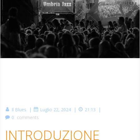
|
|
|
Il Blues
Luglio 22, 2024
21:13
0
comments
INTRODUZIONE