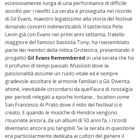
eccessivamente lunga di una performance di difficile
ascolto per i neofiti. La serata è proseguita nel ricordo
di Gil Evans, maestro legatissimo alla storia del festival
donando concerti indimenticabili. Il tastierista Pete
Levin già con Evans nei primi anni settanta, fratello
maggiore del famoso bassista Tony, ha riassemblato
parte dei membri della mitica Orchestra, presentando il
progetto
Gil Evans Remembered
in una serata che ha
il profumo di tempi passati. Musicisti dove la
passionalità assume un ruolo vitale ed è sempre
gradevole ascoltare le armonie familiari a Gil. Diventa,
ahimè, inevitabile circondarsi da quell’aura di nostalgia
per periodi relegati a epoche lontane… location come
San Francesco Al Prato dove il mito del festival si è
creato. E quando le musiche di Hendrix vengono
risuonate ancora, da un album di 50 anni fa, i ricordi
diventano ancora più tangibili. Se la serata in questione
era particolarmente dedicata ai cultori del genere il