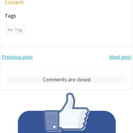
Concerti
Tags
No Tag
Post
Post
Previous post
Next post
navigation
navigation
Comments are closed