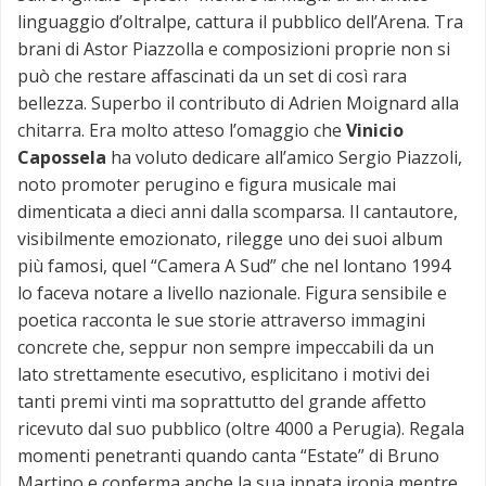
linguaggio d’oltralpe, cattura il pubblico dell’Arena. Tra
brani di Astor Piazzolla e composizioni proprie non si
può che restare affascinati da un set di così rara
bellezza. Superbo il contributo di Adrien Moignard alla
chitarra. Era molto atteso l’omaggio che
Vinicio
Capossela
ha voluto dedicare all’amico Sergio Piazzoli,
noto promoter perugino e figura musicale mai
dimenticata a dieci anni dalla scomparsa. Il cantautore,
visibilmente emozionato, rilegge uno dei suoi album
più famosi, quel “Camera A Sud” che nel lontano 1994
lo faceva notare a livello nazionale. Figura sensibile e
poetica racconta le sue storie attraverso immagini
concrete che, seppur non sempre impeccabili da un
lato strettamente esecutivo, esplicitano i motivi dei
tanti premi vinti ma soprattutto del grande affetto
ricevuto dal suo pubblico (oltre 4000 a Perugia). Regala
momenti penetranti quando canta “Estate” di Bruno
Martino e conferma anche la sua innata ironia mentre,