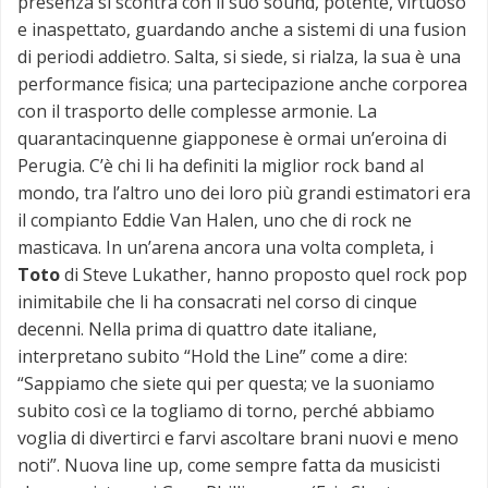
presenza si scontra con il suo sound, potente, virtuoso
e inaspettato, guardando anche a sistemi di una fusion
di periodi addietro. Salta, si siede, si rialza, la sua è una
performance fisica; una partecipazione anche corporea
con il trasporto delle complesse armonie. La
quarantacinquenne giapponese è ormai un’eroina di
Perugia. C’è chi li ha definiti la miglior rock band al
mondo, tra l’altro uno dei loro più grandi estimatori era
il compianto Eddie Van Halen, uno che di rock ne
masticava. In un’arena ancora una volta completa, i
Toto
di Steve Lukather, hanno proposto quel rock pop
inimitabile che li ha consacrati nel corso di cinque
decenni. Nella prima di quattro date italiane,
interpretano subito “Hold the Line” come a dire:
“Sappiamo che siete qui per questa; ve la suoniamo
subito così ce la togliamo di torno, perché abbiamo
voglia di divertirci e farvi ascoltare brani nuovi e meno
noti”. Nuova line up, come sempre fatta da musicisti