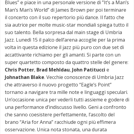
Blues” e piace in una personale versione di ”It’s a Man’s
Man’s Man’s World” di James Brown per poi terminare
il concerto con il suo repertorio più dance. Il fatto che
sia autrice per molte music-star mondiali spiega tutto il
suo talento. Bella sorpresa dal main stage di Umbria
Jazz. Lunedì 15 il palco dell’arena accoglie per la prima
volta in questa edizione il jazz più puro con due set di
accattivante richiamo per gli amanti. Si parte con un
super quartetto composto da quattro stelle del genere:
Chris Potter
,
Brad Mehldau
,
John Patitucci
e
Johnathan Blake
. Vecchie conoscenze di Umbria Jazz
che attraverso il nuovo progetto “Eagle’s Point”
tornano a navigare tra mille note e linguaggi speculari.
Un’occasione unica per vederli tutti assieme e godere di
una performance d’indiscusso livello. Geni a confronto
che sanno coesistere perfettamente, l’ascolto del
brano “Aria for Anna” racchiude ogni più effimera
osservazione. Unica nota stonata, una durata