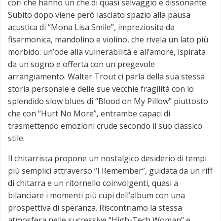
cori che hanno un che di quasi selvaggio e dissonante.
Subito dopo viene però lasciato spazio alla pausa
acustica di “Mona Lisa Smile”, impreziosita da
fisarmonica, mandolino e violino, che rivela un lato più
morbido: un’ode alla vulnerabilità e all’amore, ispirata
da un sogno e offerta con un pregevole
arrangiamento. Walter Trout ci parla della sua stessa
storia personale e delle sue vecchie fragilità con lo
splendido slow blues di “Blood on My Pillow” piuttosto
che con “Hurt No More”, entrambe capaci di
trasmettendo emozioni crude secondo il suo classico
stile.
Il chitarrista propone un nostalgico desiderio di tempi
più semplici attraverso “I Remember”, guidata da un riff
di chitarra e un ritornello coinvolgenti, quasi a
bilanciare i momenti più cupi dell’album con una
prospettiva di speranza. Riscontriamo la stessa
atmosfera nelle successive “High-Tech Woman” e