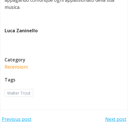
musica.
Luca Zaninello
Category
Recensioni
Tags
Walter Trout
Post
Post
Previous post
Next post