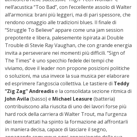
nell’acustica “Too Bad”, con l’eccellente assolo di Walter
all’armonica: brani più leggeri, ma di pari spessore, che
rendono omaggio alle tradizioni blues. Il finale di
“Struggle To Believe” appare come una jam session
prepotente e libera, palesemente ispirata ai Double
Trouble di Stevie Ray Vaughan, che con grande energia
invita a perseverare nei momenti più difficili. “Sign of
The Times” è uno specchio fedele dei tempi che
viviamo, dove il leader non propone posizioni politiche
o soluzioni, ma usa invece la sua musica per elaborare
ed esprimere l’angoscia collettiva. Le tastiere di
Teddy
“Zig Zag” Andreadis
e la consolidata sezione ritmica di
John Avila
(basso) e
Michael Leasure
(batteria)
contribuiscono alla riuscita di uno dei lavori forse più
hard rock della carriera di Walter Trout, ma l’urgenza
dei temi trattati ha spinto la formazione ad affrontarli
in maniera decisa, capace di lasciare il segno,
appagando comunque ogni appassionato della sua