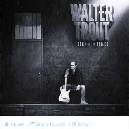
|
|
|
Il Blues
Luglio 15, 2025
08:52