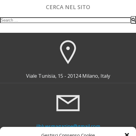
CERCA NEL SITO
Search
for:
Viale Tunisia, 15 - 20124 Milano, Italy
ilbluesmagazine@gmail.com
Gestisci Consenso Cookie