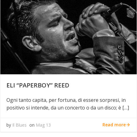
ELI “PAPERBOY” REED
Ogni tanto capita, per fortuna, di essere sorpresi, in
positivo si intende, da un concerto o da un disco; è […]
Read more
by
Il Blues
on
Mag 13