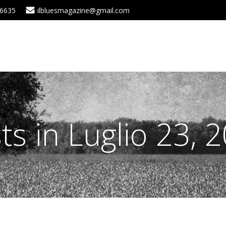
 6635
ilbluesmagazine@gmail.com
ts in Luglio 23, 