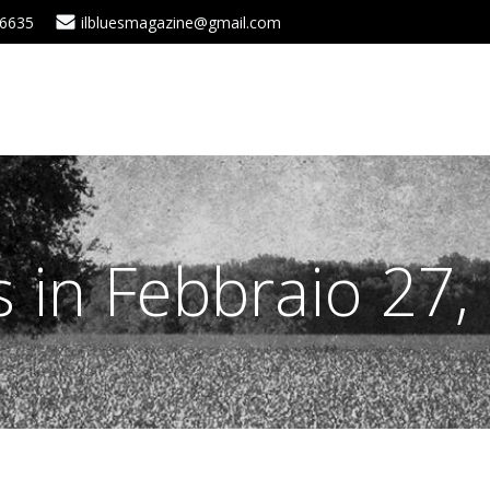
 6635
ilbluesmagazine@gmail.com
s in Febbraio 27,