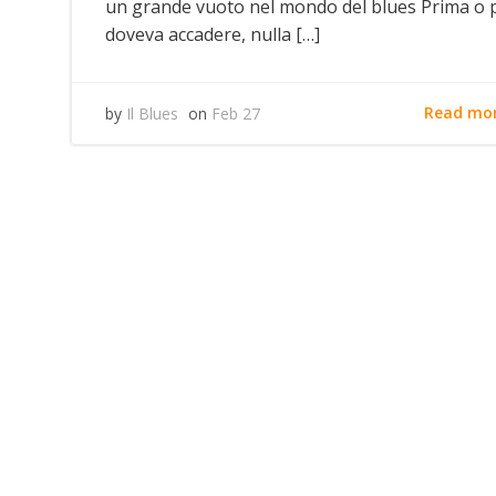
un grande vuoto nel mondo del blues Prima o 
doveva accadere, nulla […]
Read mo
by
Il Blues
on
Feb 27