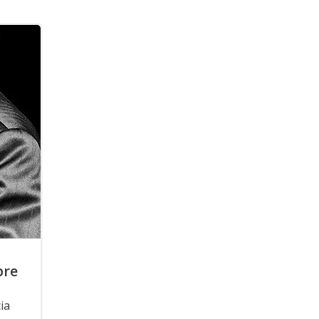
pre
ia