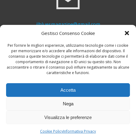
ilbluesmagazine@gmail.com
Gestisci Consenso Cookie
Per fornire le migliori esperienze, utilizziamo tecnologie come i cookie
per memorizzare e/o accedere alle informazioni del dispositivo. Il
consenso a queste tecnologie ci permetterà di elaborare dati come il
comportamento di navigazione o ID unici su questo sito. Non
acconsentire o ritirare il consenso può influire negativamente su alcune
caratteristiche e funzioni.
+39 339 748 6635
Accetta
Nega
Visualizza le preferenze
© 2026 Il Blues Magazine. Powered by
A-Z Blues
Cookie Policy
Informativa Privacy