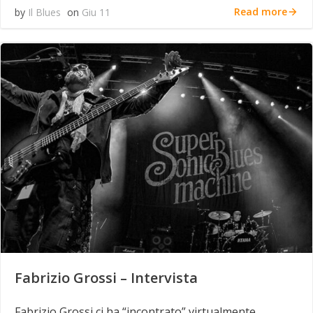
Read more
by
Il Blues
on
Giu 11
Fabrizio Grossi – Intervista
Fabrizio Grossi ci ha “incontrato” virtualmente