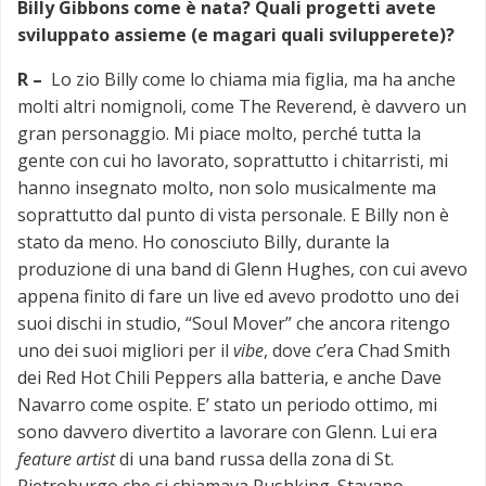
Billy Gibbons come è nata? Quali progetti avete
sviluppato assieme (e magari quali svilupperete)?
R –
Lo zio Billy come lo chiama mia figlia, ma ha anche
molti altri nomignoli, come The Reverend, è davvero un
gran personaggio. Mi piace molto, perché tutta la
gente con cui ho lavorato, soprattutto i chitarristi, mi
hanno insegnato molto, non solo musicalmente ma
soprattutto dal punto di vista personale. E Billy non è
stato da meno. Ho conosciuto Billy, durante la
produzione di una band di Glenn Hughes, con cui avevo
appena finito di fare un live ed avevo prodotto uno dei
suoi dischi in studio, “Soul Mover” che ancora ritengo
uno dei suoi migliori per il
vibe
, dove c’era Chad Smith
dei Red Hot Chili Peppers alla batteria, e anche Dave
Navarro come ospite. E’ stato un periodo ottimo, mi
sono davvero divertito a lavorare con Glenn. Lui era
feature artist
di una band russa della zona di St.
Pietroburgo che si chiamava Pushking. Stavano