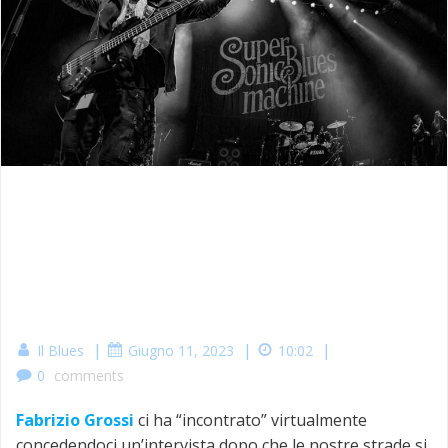
|
|
|
Il Blues
Giugno 11, 2023
10:02
0
comments
Fabrizio Grossi
ci ha “incontrato” virtualmente
concedendoci un’intervista dopo che le nostre strade si