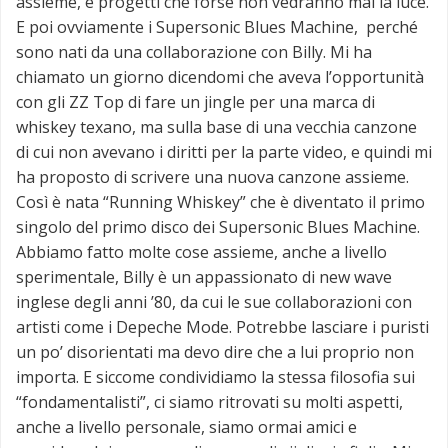
assieme, e progetti che forse non vedranno mai la luce.
E poi ovviamente i Supersonic Blues Machine, perché
sono nati da una collaborazione con Billy. Mi ha
chiamato un giorno dicendomi che aveva l’opportunità
con gli ZZ Top di fare un jingle per una marca di
whiskey texano, ma sulla base di una vecchia canzone
di cui non avevano i diritti per la parte video, e quindi mi
ha proposto di scrivere una nuova canzone assieme.
Così è nata “Running Whiskey” che è diventato il primo
singolo del primo disco dei Supersonic Blues Machine.
Abbiamo fatto molte cose assieme, anche a livello
sperimentale, Billy è un appassionato di new wave
inglese degli anni ’80, da cui le sue collaborazioni con
artisti come i Depeche Mode. Potrebbe lasciare i puristi
un po’ disorientati ma devo dire che a lui proprio non
importa. E siccome condividiamo la stessa filosofia sui
“fondamentalisti”, ci siamo ritrovati su molti aspetti,
anche a livello personale, siamo ormai amici e