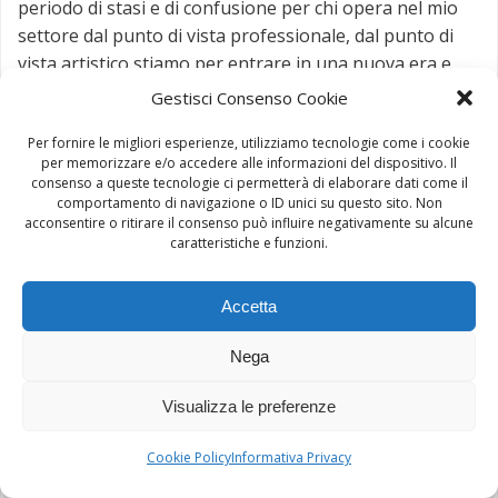
periodo di stasi e di confusione per chi opera nel mio
settore dal punto di vista professionale, dal punto di
vista artistico stiamo per entrare in una nuova era e
spero che i nostri giovani non ci deludano al riguardo.
Gestisci Consenso Cookie
Per fornire le migliori esperienze, utilizziamo tecnologie come i cookie
per memorizzare e/o accedere alle informazioni del dispositivo. Il
consenso a queste tecnologie ci permetterà di elaborare dati come il
comportamento di navigazione o ID unici su questo sito. Non
acconsentire o ritirare il consenso può influire negativamente su alcune
caratteristiche e funzioni.
Accetta
Nega
Visualizza le preferenze
Cookie Policy
Informativa Privacy