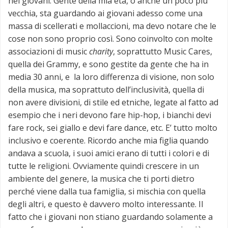
nei giovani. Gente della mia età, o anche un poco più
vecchia, sta guardando ai giovani adesso come una
massa di scellerati e mollaccioni, ma devo notare che le
cose non sono proprio così. Sono coinvolto con molte
associazioni di music
charity
, soprattutto Music Cares,
quella dei Grammy, e sono gestite da gente che ha in
media 30 anni, e la loro differenza di visione, non solo
della musica, ma soprattuto dell’inclusività, quella di
non avere divisioni, di stile ed etniche, legate al fatto ad
esempio che i neri devono fare hip-hop, i bianchi devi
fare rock, sei giallo e devi fare dance, etc. E’ tutto molto
inclusivo e coerente. Ricordo anche mia figlia quando
andava a scuola, i suoi amici erano di tutti i colori e di
tutte le religioni. Ovviamente quindi crescere in un
ambiente del genere, la musica che ti porti dietro
perché viene dalla tua famiglia, si mischia con quella
degli altri, e questo è davvero molto interessante. Il
fatto che i giovani non stiano guardando solamente a