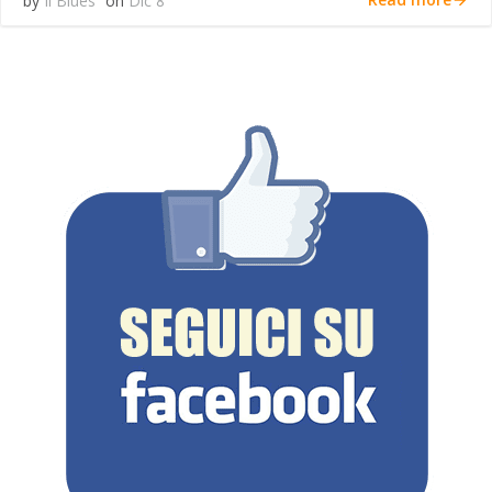
by
Il Blues
on
Dic 8