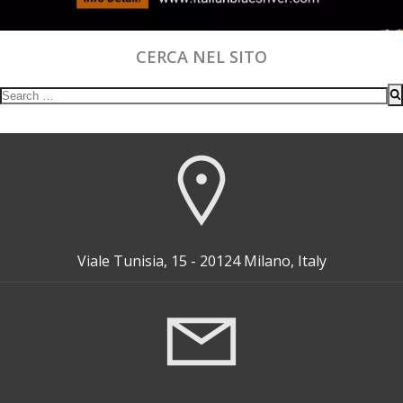
CERCA NEL SITO
Search
for:
Viale Tunisia, 15 - 20124 Milano, Italy