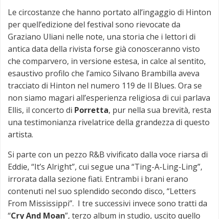
Le circostanze che hanno portato all’ingaggio di Hinton
per quell’edizione del festival sono rievocate da
Graziano Uliani nelle note, una storia che i lettori di
antica data della rivista forse già conosceranno visto
che comparvero, in versione estesa, in calce al sentito,
esaustivo profilo che l’amico Silvano Brambilla aveva
tracciato di Hinton nel numero 119 de Il Blues. Ora se
non siamo magari all’esperienza religiosa di cui parlava
Ellis, il concerto di
Porretta
, pur nella sua brevità, resta
una testimonianza rivelatrice della grandezza di questo
artista.
Si parte con un pezzo R&B vivificato dalla voce riarsa di
Eddie, “It’s Alright”, cui segue una “Ting-A-Ling-Ling”,
irrorata dalla sezione fiati. Entrambi i brani erano
contenuti nel suo splendido secondo disco, “Letters
From Mississippi”. I tre successivi invece sono tratti da
“
Cry And Moan
”, terzo album in studio, uscito quello