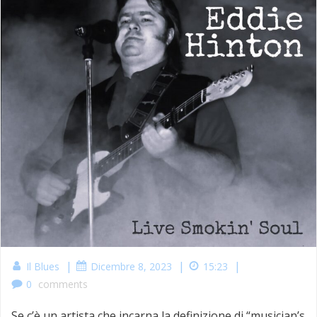
|
|
|
Il Blues
Dicembre 8, 2023
15:23
0
comments
Se c’è un artista che incarna la definizione di “musician’s