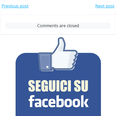
Post
Post
Previous post
Next post
navigation
navigation
Comments are closed