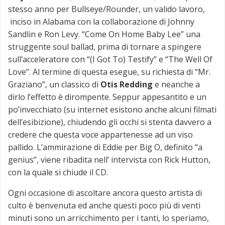
stesso anno per Bullseye/Rounder, un valido lavoro,
inciso in Alabama con la collaborazione di Johnny
Sandlin e Ron Levy. “Come On Home Baby Lee” una
struggente soul ballad, prima di tornare a spingere
sull’acceleratore con “(I Got To) Testify” e “The Well Of
Love”. Al termine di questa esegue, su richiesta di “Mr.
Graziano”, un classico di
Otis Redding
e neanche a
dirlo l’effetto è dirompente. Seppur appesantito e un
po’invecchiato (su internet esistono anche alcuni filmati
dell’esibizione), chiudendo gli occhi si stenta davvero a
credere che questa voce appartenesse ad un viso
pallido. L’ammirazione di Eddie per Big O, definito “a
genius”, viene ribadita nell’ intervista con Rick Hutton,
con la quale si chiude il CD.
Ogni occasione di ascoltare ancora questo artista di
culto è benvenuta ed anche questi poco più di venti
minuti sono un arricchimento per i tanti, lo speriamo,