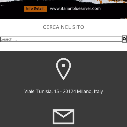
CERCA NEL SITO
Search
for:
Viale Tunisia, 15 - 20124 Milano, Italy