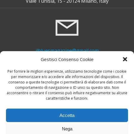
Viale Tunisia, 15 - 20124 Milano, Italy
ilbluesmagazine@gmail.com
Gestisci Consenso Cookie
Per fornire le migliori esperienze, utilizziamo tecnologie come i cookie
per memorizzare e/o accedere alle informazioni del dispositivo. Il
consenso a queste tecnologie ci permetterà di elaborare dati come il
comportamento di navigazione o ID unici su questo sito. Non
acconsentire o ritirare il consenso può influire negativamente su alcune
caratteristiche e funzioni.
+39 339 748 6635
Accetta
Nega