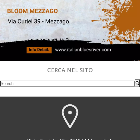
CERCA NEL SITO
Search
for: