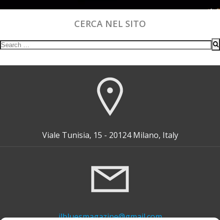
CERCA NEL SITO
Search
for:
Viale Tunisia, 15 - 20124 Milano, Italy
ilbluesmagazine@gmail.com