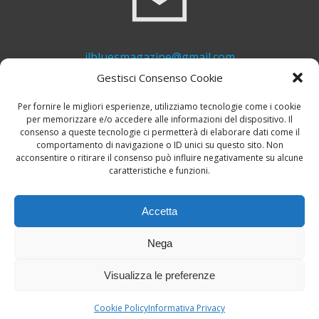
ilbluesmagazine@gmail.com
Gestisci Consenso Cookie
Per fornire le migliori esperienze, utilizziamo tecnologie come i cookie
per memorizzare e/o accedere alle informazioni del dispositivo. Il
consenso a queste tecnologie ci permetterà di elaborare dati come il
comportamento di navigazione o ID unici su questo sito. Non
acconsentire o ritirare il consenso può influire negativamente su alcune
caratteristiche e funzioni.
+39 339 748 6635
Accetta
Nega
Visualizza le preferenze
© 2026 Il Blues Magazine. Powered by
A-Z Blues
Cookie Policy
Informativa Privacy