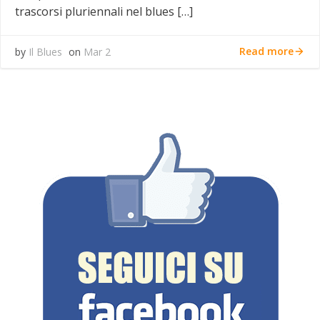
trascorsi pluriennali nel blues […]
Read more
by
Il Blues
on
Mar 2