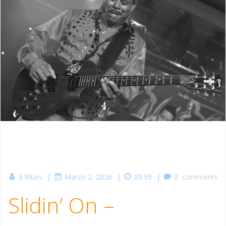
|
|
|
Il Blues
Marzo 2, 2026
09:59
0
comments
Slidin’ On –