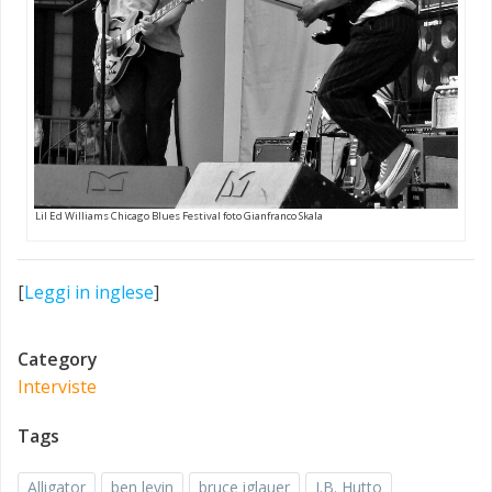
Lil Ed Williams Chicago Blues Festival foto Gianfranco Skala
[
Leggi in inglese
]
Category
Interviste
Tags
Alligator
ben levin
bruce iglauer
J.B. Hutto