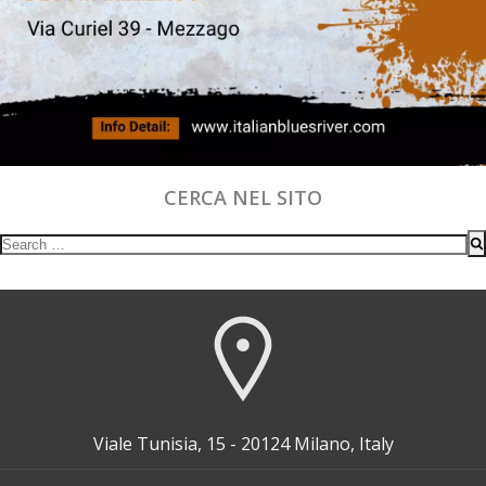
CERCA NEL SITO
Search
for:
Viale Tunisia, 15 - 20124 Milano, Italy