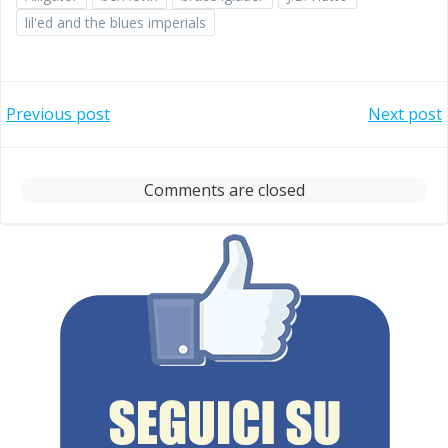
lil'ed and the blues imperials
Post
Post
Previous post
Next post
navigation
navigation
Comments are closed