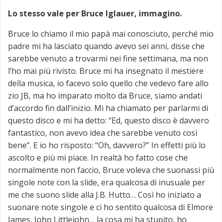
Lo stesso vale per Bruce Iglauer, immagino.
Bruce lo chiamo il mio papà mai conosciuto, perché mio
padre mi ha lasciato quando avevo sei anni, disse che
sarebbe venuto a trovarmi nei fine settimana, ma non
l’ho mai più rivisto. Bruce mi ha insegnato il mestiere
della musica, io facevo solo quello che vedevo fare allo
zio JB, ma ho imparato molto da Bruce, siamo andati
d’accordo fin dall’inizio. Mi ha chiamato per parlarmi di
questo disco e mi ha detto: “Ed, questo disco è davvero
fantastico, non avevo idea che sarebbe venuto così
bene”. E io ho risposto: “Oh, davvero?” In effetti più lo
ascolto e più mi piace. In realtà ho fatto cose che
normalmente non faccio, Bruce voleva che suonassi più
singole note con la slide, era qualcosa di inusuale per
me che suono slide alla J.B. Hutto… Così ho iniziato a
suonare note singole e ci ho sentito qualcosa di Elmore
James, John Littlejohn… la cosa mi ha stupito, ho