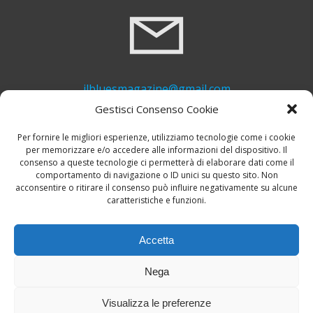
ilbluesmagazine@gmail.com
Gestisci Consenso Cookie
Per fornire le migliori esperienze, utilizziamo tecnologie come i cookie
per memorizzare e/o accedere alle informazioni del dispositivo. Il
consenso a queste tecnologie ci permetterà di elaborare dati come il
comportamento di navigazione o ID unici su questo sito. Non
acconsentire o ritirare il consenso può influire negativamente su alcune
caratteristiche e funzioni.
+39 339 748 6635
Accetta
Nega
Visualizza le preferenze
© 2026 Il Blues Magazine. Powered by
A-Z Blues