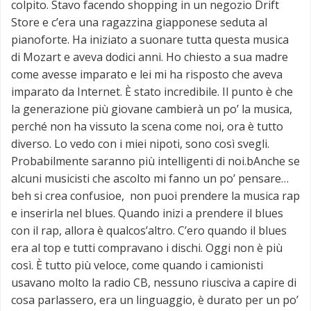
colpito. Stavo facendo shopping in un negozio Drift
Store e c’era una ragazzina giapponese seduta al
pianoforte. Ha iniziato a suonare tutta questa musica
di Mozart e aveva dodici anni. Ho chiesto a sua madre
come avesse imparato e lei mi ha risposto che aveva
imparato da Internet. È stato incredibile. Il punto è che
la generazione più giovane cambierà un po’ la musica,
perché non ha vissuto la scena come noi, ora è tutto
diverso. Lo vedo con i miei nipoti, sono così svegli.
Probabilmente saranno più intelligenti di noi.bAnche se
alcuni musicisti che ascolto mi fanno un po’ pensare…
beh si crea confusioe, non puoi prendere la musica rap
e inserirla nel blues. Quando inizi a prendere il blues
con il rap, allora è qualcos’altro. C’ero quando il blues
era al top e tutti compravano i dischi. Oggi non è più
così. È tutto più veloce, come quando i camionisti
usavano molto la radio CB, nessuno riusciva a capire di
cosa parlassero, era un linguaggio, è durato per un po’