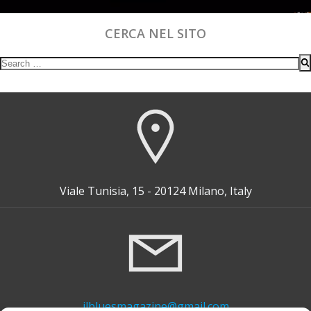
CERCA NEL SITO
Search
for:
Viale Tunisia, 15 - 20124 Milano, Italy
ilbluesmagazine@gmail.com