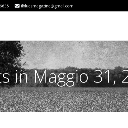
 6635
ilbluesmagazine@gmail.com
s in Maggio 31, 