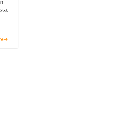
in
sta,
re