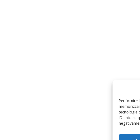
Per fornire 
memorizzare
tecnologie 
ID unici su 
negativament