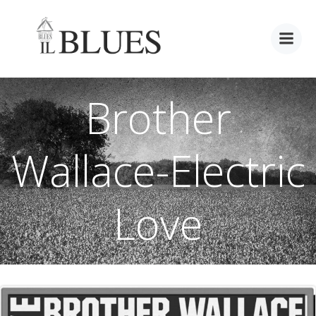
Vai
al
contenuto
Brother
Wallace-Electric
Love