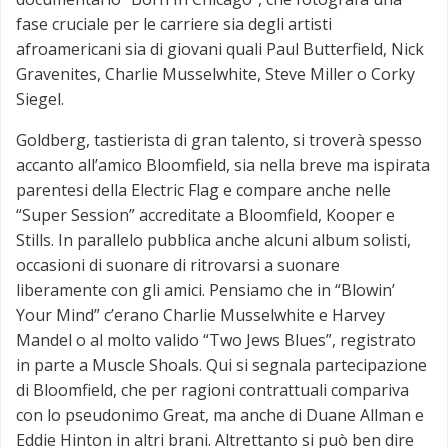
fase cruciale per le carriere sia degli artisti
afroamericani sia di giovani quali Paul Butterfield, Nick
Gravenites, Charlie Musselwhite, Steve Miller o Corky
Siegel.
Goldberg, tastierista di gran talento, si troverà spesso
accanto all’amico Bloomfield, sia nella breve ma ispirata
parentesi della Electric Flag e compare anche nelle
“Super Session” accreditate a Bloomfield, Kooper e
Stills. In parallelo pubblica anche alcuni album solisti,
occasioni di suonare di ritrovarsi a suonare
liberamente con gli amici. Pensiamo che in “Blowin’
Your Mind” c’erano Charlie Musselwhite e Harvey
Mandel o al molto valido “Two Jews Blues”, registrato
in parte a Muscle Shoals. Qui si segnala partecipazione
di Bloomfield, che per ragioni contrattuali compariva
con lo pseudonimo Great, ma anche di Duane Allman e
Eddie Hinton in altri brani. Altrettanto si può ben dire