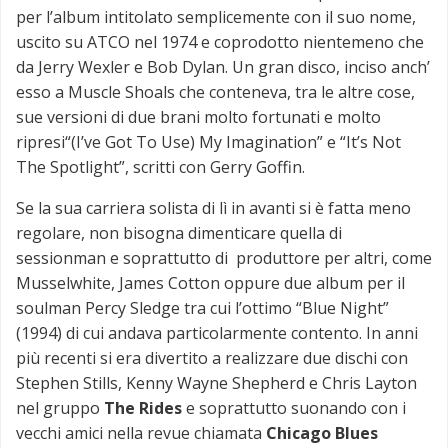
per l’album intitolato semplicemente con il suo nome,
uscito su ATCO nel 1974 e coprodotto nientemeno che
da Jerry Wexler e Bob Dylan. Un gran disco, inciso anch’
esso a Muscle Shoals che conteneva, tra le altre cose,
sue versioni di due brani molto fortunati e molto
ripresi“(I’ve Got To Use) My Imagination” e “It’s Not
The Spotlight”, scritti con Gerry Goffin.
Se la sua carriera solista di lì in avanti si è fatta meno
regolare, non bisogna dimenticare quella di
sessionman e soprattutto di produttore per altri, come
Musselwhite, James Cotton oppure due album per il
soulman Percy Sledge tra cui l’ottimo “Blue Night”
(1994) di cui andava particolarmente contento. In anni
più recenti si era divertito a realizzare due dischi con
Stephen Stills, Kenny Wayne Shepherd e Chris Layton
nel gruppo
The Rides
e soprattutto suonando con i
vecchi amici nella revue chiamata
Chicago Blues