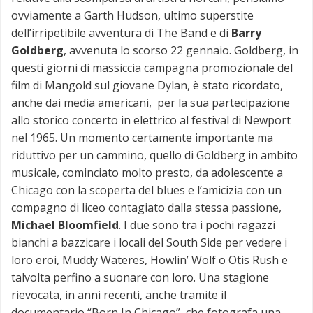
ovviamente a Garth Hudson, ultimo superstite
dell’irripetibile avventura di The Band e di
Barry
Goldberg
, avvenuta lo scorso 22 gennaio. Goldberg, in
questi giorni di massiccia campagna promozionale del
film di Mangold sul giovane Dylan, è stato ricordato,
anche dai media americani, per la sua partecipazione
allo storico concerto in elettrico al festival di Newport
nel 1965. Un momento certamente importante ma
riduttivo per un cammino, quello di Goldberg in ambito
musicale, cominciato molto presto, da adolescente a
Chicago con la scoperta del blues e l’amicizia con un
compagno di liceo contagiato dalla stessa passione,
Michael Bloomfield
. I due sono tra i pochi ragazzi
bianchi a bazzicare i locali del South Side per vedere i
loro eroi, Muddy Wateres, Howlin’ Wolf o Otis Rush e
talvolta perfino a suonare con loro. Una stagione
rievocata, in anni recenti, anche tramite il
documentario “Born In Chicago”, che fotografa una