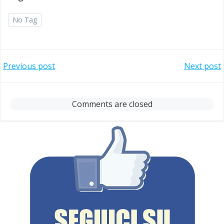
No Tag
Post
Post
Previous post
Next post
navigation
navigation
Comments are closed