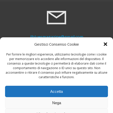
ilbluesmagazine@gmail.com
Gestisci Consenso Cookie
Per fornire le migliori esperienze, utilizziamo tecnologie come i cookie
per memorizzare e/o accedere alle informazioni del dispositivo. Il
consenso a queste tecnologie ci permetterà di elaborare dati come il
comportamento di navigazione o ID unici su questo sito. Non
acconsentire o ritirare il consenso può influire negativamente su alcune
caratteristiche e funzioni.
+39 339 748 6635
Accetta
Nega