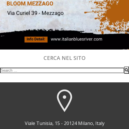
CERCA NEL SITO
Search
for:
Viale Tunisia, 15 - 20124 Milano, Italy