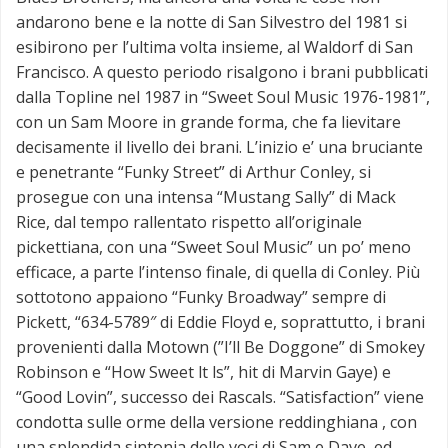
andarono bene e la notte di San Silvestro del 1981 si
esibirono per l’ultima volta insieme, al Waldorf di San
Francisco. A questo periodo risalgono i brani pubblicati
dalla Topline nel 1987 in “Sweet Soul Music 1976-1981”,
con un Sam Moore in grande forma, che fa lievitare
decisamente il livello dei brani. L’inizio e’ una bruciante
e penetrante “Funky Street” di Arthur Conley, si
prosegue con una intensa “Mustang Sally” di Mack
Rice, dal tempo rallentato rispetto all’originale
pickettiana, con una “Sweet Soul Music” un po’ meno
efficace, a parte l’intenso finale, di quella di Conley. Più
sottotono appaiono “Funky Broadway” sempre di
Pickett, “634-5789″ di Eddie Floyd e, soprattutto, i brani
provenienti dalla Motown (”I’ll Be Doggone” di Smokey
Robinson e “How Sweet lt ls”, hit di Marvin Gaye) e
“Good Lovin”, successo dei Rascals. “Satisfaction” viene
condotta sulle orme della versione reddinghiana , con
una splendida sintonia delle voci di Sam e Dave, ed