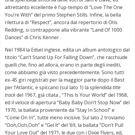
altrettanto eccellente è l’up-tempo di “Love The One
You’re With” del primo Stephen Stills. Infine, la bella
rilettura di “Respect”, ancora dal repertorio di Otis
Redding, si contrappone alla vibrante “Land Of 1000
Dances” di Chris Kenner .
Nel 1984 la Edsel inglese, edita un album antologico dal
titolo “Can’t Stand Up For Falling Down”, che racchiude
quelli che, fino ad allora, erano in parte degli inediti,
come abbiamo già visto precedentemente. Sono tutti
ex-45 giri registrati per la maggior parte dopo il Best
per l’Atlantic, e spiccano (sul lato 1) la splendida
title
track
del 1967, già citata , “This ls Your World” del 1968,
ed il veloce di apertura “Baby Baby Don’t Stop Now” del
1970, la ballata proveniente da “Stay In School” e
“Come On In”, tutte meno incisive. Sul lato 2 troviamo
“Ooh,Ooh,Ooh” e “Gel lt” del ’69, la ballata “Don’t Pull
Your Love Out” del 1971, le due con i Dixie Flyers, ed,