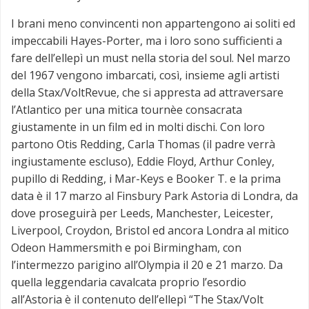
I brani meno convincenti non appartengono ai soliti ed
impeccabili Hayes-Porter, ma i loro sono sufficienti a
fare dell’ellepì un must nella storia del soul. Nel marzo
del 1967 vengono imbarcati, così, insieme agli artisti
della Stax/VoltRevue, che si appresta ad attraversare
l’Atlantico per una mitica tournèe consacrata
giustamente in un film ed in molti dischi. Con loro
partono Otis Redding, Carla Thomas (il padre verrà
ingiustamente escluso), Eddie Floyd, Arthur Conley,
pupillo di Redding, i Mar-Keys e Booker T. e la prima
data è il 17 marzo al Finsbury Park Astoria di Londra, da
dove proseguirà per Leeds, Manchester, Leicester,
Liverpool, Croydon, Bristol ed ancora Londra al mitico
Odeon Hammersmith e poi Birmingham, con
l’intermezzo parigino all’Olympia il 20 e 21 marzo. Da
quella leggendaria cavalcata proprio l’esordio
all’Astoria è il contenuto dell’ellepì “The Stax/Volt