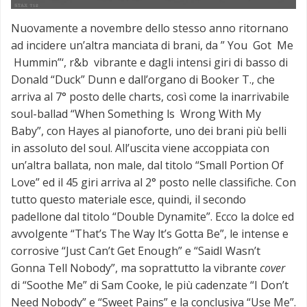
Nuovamente a novembre dello stesso anno ritornano
ad incidere un’altra manciata di brani, da ” You Got Me
Hummin”‘, r&b vibrante e dagli intensi giri di basso di
Donald “Duck” Dunn e dall’organo di Booker T., che
arriva al 7° posto delle charts, così come la inarrivabile
soul-ballad “When Something ls Wrong With My
Baby”, con Hayes al pianoforte, uno dei brani più belli
in assoluto del soul. All’uscita viene accoppiata con
un’altra ballata, non male, dal titolo “Small Portion Of
Love” ed il 45 giri arriva al 2° posto nelle classifiche. Con
tutto questo materiale esce, quindi, il secondo
padellone dal titolo “Double Dynamite”. Ecco la dolce ed
avvolgente “That’s The Way lt’s Gotta Be”, le intense e
corrosive “Just Can’t Get Enough” e “SaidI Wasn’t
Gonna Tell Nobody”, ma soprattutto la vibrante
cover
di “Soothe Me” di Sam Cooke, le più cadenzate “I Don’t
Need Nobody” e “Sweet Pains” e la conclusiva “Use Me”.