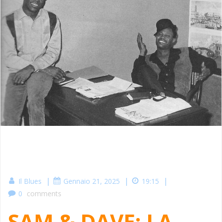
|
|
|
Il Blues
Gennaio 21, 2025
19:15
0
comments
SAM & DAVE: LA