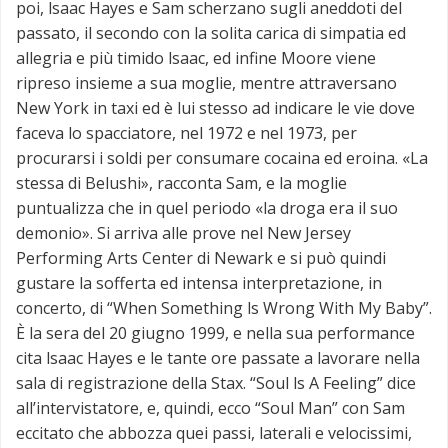
poi, lsaac Hayes e Sam scherzano sugli aneddoti del
passato, il secondo con la solita carica di simpatia ed
allegria e più timido lsaac, ed infine Moore viene
ripreso insieme a sua moglie, mentre attraversano
New York in taxi ed è lui stesso ad indicare le vie dove
faceva lo spacciatore, nel 1972 e nel 1973, per
procurarsi i soldi per consumare cocaina ed eroina. «La
stessa di Belushi», racconta Sam, e la moglie
puntualizza che in quel periodo «la droga era il suo
demonio». Si arriva alle prove nel New Jersey
Performing Arts Center di Newark e si può quindi
gustare la sofferta ed intensa interpretazione, in
concerto, di “When Something ls Wrong With My Baby”.
È la sera del 20 giugno 1999, e nella sua performance
cita lsaac Hayes e le tante ore passate a lavorare nella
sala di registrazione della Stax. “Soul ls A Feeling” dice
all’intervistatore, e, quindi, ecco “Soul Man” con Sam
eccitato che abbozza quei passi, laterali e velocissimi,