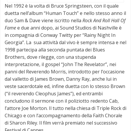
Nel 1992 è la volta di Bruce Springsteen, con il quale
duetta nell’album “Human Touch” e nello stesso anno il
duo Sam & Dave viene iscritto nella
Rock And Roll Hall Of
Fame
e due anni dopo, ai Sound Studios di Nashville è
in compagnia di Conway Twitty per “Rainy Night In
Georgia”. La sua attività dal vivo è sempre intensa e nel
1998 partecipa alla seconda puntata dei Blues
Brothers, dove rilegge, con una stupenda
interpretazione, il gospel “John The Revelator”, nei
panni del Reverendo Morris, introdotto per l’occasione
dal valletto di James Brown, Danny Ray, anche lui in
veste sacerdotale ed, infine duetta con lo stesso Brown
(“il reverendo Cleophus James”), ed entrambi
concludono il sermone con il poliziotto redento Cab,
l’attore Joe Morton. Il tutto nella chiesa di Triple Rock di
Chicago e con l’accompagnamento della Faith Chorale
di Sharon Riley. Il film verrà premiato nel successivo
Festival di Cannes.