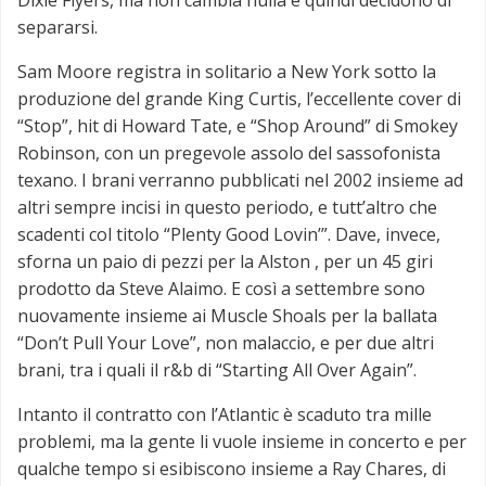
separarsi.
Sam Moore registra in solitario a New York sotto la
produzione del grande King Curtis, l’eccellente cover di
“Stop”, hit di Howard Tate, e “Shop Around” di Smokey
Robinson, con un pregevole assolo del sassofonista
texano. I brani verranno pubblicati nel 2002 insieme ad
altri sempre incisi in questo periodo, e tutt’altro che
scadenti col titolo “Plenty Good Lovin’”. Dave, invece,
sforna un paio di pezzi per la Alston , per un 45 giri
prodotto da Steve Alaimo. E così a settembre sono
nuovamente insieme ai Muscle Shoals per la ballata
“Don’t Pull Your Love”, non malaccio, e per due altri
brani, tra i quali il r&b di “Starting All Over Again”.
Intanto il contratto con l’Atlantic è scaduto tra mille
problemi, ma la gente li vuole insieme in concerto e per
qualche tempo si esibiscono insieme a Ray Chares, di