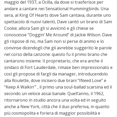
maggio del 1937, a Ocilla, da dove si trasferisce per
andare a cantare nei Sensational Hummingbirds. Una
sera, al King Of Hearts dove Sam cantava, durante uno
spettacolo di nuovi talenti, Dave cantò un brano di Sam
Cooke; allora Sam gli si avvicinò e gli chiese se
conoscesse “Doggin’ Me Around” di Jackie Wilson. Dave
gli rispose di no, ma Sam non si perse di animo e lo
convinse dicendogli che gli avrebbe suggerito le parole
nel corso della canzone: questo fu il primo brano che
cantarono insieme. Il proprietario, che era anche il
sindaco di Fort Lauderdale, rimase ben impressionato e
così gli propose di fargli da manager, introducendolo
alla Roulette, dove incisero due brani “INeed Love” e
“Keep A Walkin'” , il primo una soul-ballad scarsina ed il
secondo un veloce assai banale. Quell’anno, il 1962,
ritornarono in studio ancora una volta ed in seguito
anche a New York, città che il duo preferiva, in quanto
più cosmopolita e foriera di maggior possibilità e