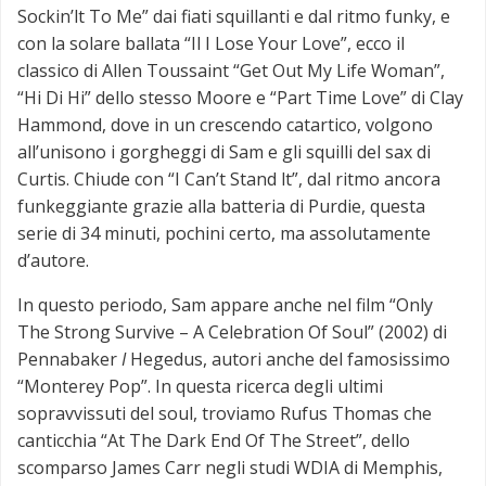
Sockin’lt To Me” dai fiati squillanti e dal ritmo funky, e
con la solare ballata “Il I Lose Your Love”, ecco il
classico di Allen Toussaint “Get Out My Life Woman”,
“Hi Di Hi” dello stesso Moore e “Part Time Love” di Clay
Hammond, dove in un crescendo catartico, volgono
all’unisono i gorgheggi di Sam e gli squilli del sax di
Curtis. Chiude con “I Can’t Stand lt”, dal ritmo ancora
funkeggiante grazie alla batteria di Purdie, questa
serie di 34 minuti, pochini certo, ma assolutamente
d’autore.
In questo periodo, Sam appare anche nel film “Only
The Strong Survive – A Celebration Of Soul” (2002) di
Pennabaker
I
Hegedus, autori anche del famosissimo
“Monterey Pop”. In questa ricerca degli ultimi
sopravvissuti del soul, troviamo Rufus Thomas che
canticchia “At The Dark End Of The Street”, dello
scomparso James Carr negli studi WDIA di Memphis,