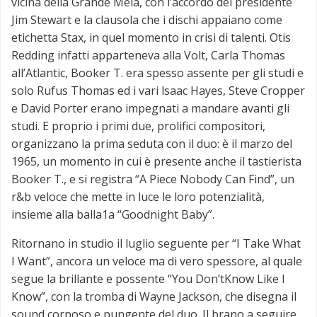
vicina della Grande Mela, con l’accordo del presidente
Jim Stewart e la clausola che i dischi appaiano come
etichetta Stax, in quel momento in crisi di talenti. Otis
Redding infatti apparteneva alla Volt, Carla Thomas
all’Atlantic, Booker T. era spesso assente per gli studi e
solo Rufus Thomas ed i vari lsaac Hayes, Steve Cropper
e David Porter erano impegnati a mandare avanti gli
studi. E proprio i primi due, prolifici compositori,
organizzano la prima seduta con il duo: è il marzo del
1965, un momento in cui è presente anche il tastierista
Booker T., e si registra “A Piece Nobody Can Find”, un
r&b veloce che mette in luce le loro potenzialità,
insieme alla balla1a “Goodnight Baby”.
Ritornano in studio il luglio seguente per “I Take What
I Want”, ancora un veloce ma di vero spessore, al quale
segue la brillante e possente “You Don’tKnow Like I
Know”, con la tromba di Wayne Jackson, che disegna il
sound corposo e pungente del duo. Il brano a seguire