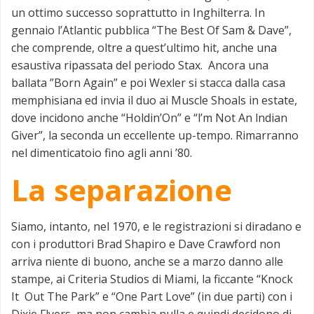
un ottimo successo soprattutto in Inghilterra. In
gennaio l’Atlantic pubblica “The Best Of Sam & Dave”,
che comprende, oltre a quest’ultimo hit, anche una
esaustiva ripassata del periodo Stax. Ancora una
ballata ”Born Again” e poi Wexler si stacca dalla casa
memphisiana ed invia il duo ai Muscle Shoals in estate,
dove incidono anche “Holdin’On” e “l’m Not An lndian
Giver”, la seconda un eccellente up-tempo. Rimarranno
nel dimenticatoio fino agli anni ’80.
La separazione
Siamo, intanto, nel 1970, e le registrazioni si diradano e
con i produttori Brad Shapiro e Dave Crawford non
arriva niente di buono, anche se a marzo danno alle
stampe, ai Criteria Studios di Miami, la ficcante “Knock
It Out The Park” e “One Part Love” (in due parti) con i
Dixie Flyers, ma non cambia nulla e quindi decidono di