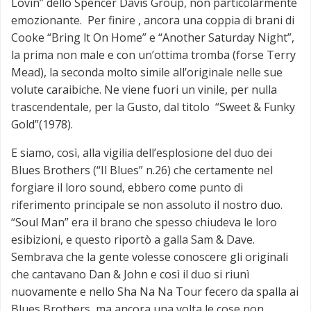
Lovin” dello Spencer Davis Group, non particolarmente
emozionante. Per finire , ancora una coppia di brani di
Cooke “Bring lt On Home” e “Another Saturday Night”,
la prima non male e con un’ottima tromba (forse Terry
Mead), la seconda molto simile all’originale nelle sue
volute caraibiche. Ne viene fuori un vinile, per nulla
trascendentale, per la Gusto, dal titolo “Sweet & Funky
Gold”(1978).
E siamo, così, alla vigilia dell’esplosione del duo dei
Blues Brothers (“Il Blues” n.26) che certamente nel
forgiare il loro sound, ebbero come punto di
riferimento principale se non assoluto il nostro duo.
“Soul Man” era il brano che spesso chiudeva le loro
esibizioni, e questo riportò a galla Sam & Dave.
Sembrava che la gente volesse conoscere gli originali
che cantavano Dan & John e così il duo si riunì
nuovamente e nello Sha Na Na Tour fecero da spalla ai
Blues Brothers, ma ancora una volta le cose non