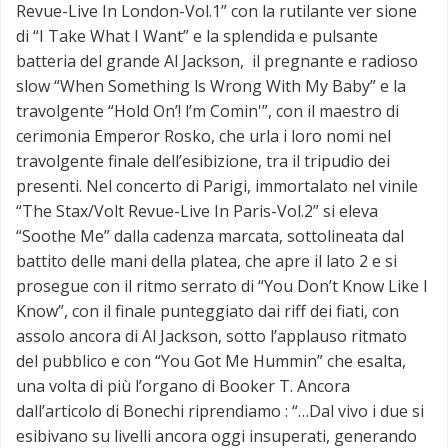
Revue-Live In London-Vol.1” con la rutilante ver sione
di “I Take What I Want” e la splendida e pulsante
batteria del grande Al Jackson, il pregnante e radioso
slow “When Something ls Wrong With My Baby” e la
travolgente “Hold On’! l’m Comin'”, con il maestro di
cerimonia Emperor Rosko, che urla i loro nomi nel
travolgente finale dell’esibizione, tra il tripudio dei
presenti. Nel concerto di Parigi, immortalato nel vinile
“The Stax/Volt Revue-Live In Paris-Vol.2” si eleva
“Soothe Me” dalla cadenza marcata, sottolineata dal
battito delle mani della platea, che apre il lato 2 e si
prosegue con il ritmo serrato di “You Don’t Know Like I
Know”, con il finale punteggiato dai riff dei fiati, con
assolo ancora di Al Jackson, sotto l’applauso ritmato
del pubblico e con “You Got Me Hummin” che esalta,
una volta di più l’organo di Booker T. Ancora
dall’articolo di Bonechi riprendiamo : “…Dal vivo i due si
esibivano su livelli ancora oggi insuperati, generando