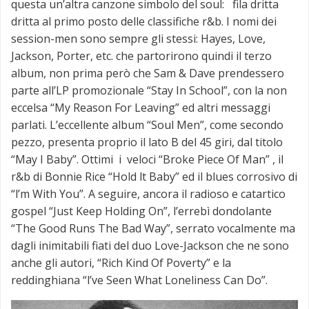
questa un’altra canzone simbolo del soul: fila dritta
dritta al primo posto delle classifiche r&b. I nomi dei
session-men sono sempre gli stessi: Hayes, Love,
Jackson, Porter, etc. che partorirono quindi il terzo
album, non prima però che Sam & Dave prendessero
parte all’LP promozionale “Stay In School”, con la non
eccelsa “My Reason For Leaving” ed altri messaggi
parlati. L’eccellente album “Soul Men”, come secondo
pezzo, presenta proprio il lato B del 45 giri, dal titolo
“May I Baby”. Ottimi i veloci “Broke Piece Of Man” , il
r&b di Bonnie Rice “Hold lt Baby” ed il blues corrosivo di
“l’m With You”. A seguire, ancora il radioso e catartico
gospel “Just Keep Holding On”, l’errebì dondolante
“The Good Runs The Bad Way”, serrato vocalmente ma
dagli inimitabili fiati del duo Love-Jackson che ne sono
anche gli autori, “Rich Kind Of Poverty” e la
reddinghiana “l’ve Seen What Loneliness Can Do”.