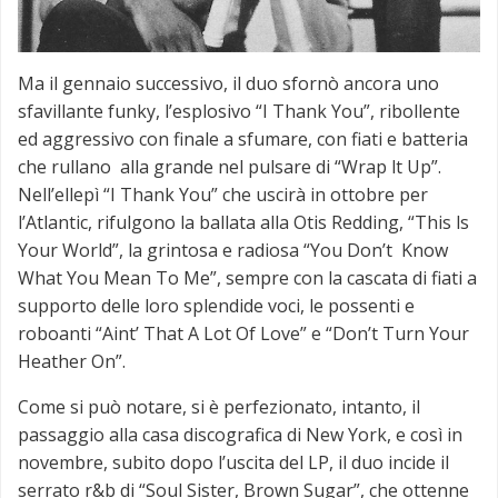
Ma il gennaio successivo, il duo sfornò ancora uno
sfavillante funky, l’esplosivo “I Thank You”, ribollente
ed aggressivo con finale a sfumare, con fiati e batteria
che rullano alla grande nel pulsare di “Wrap lt Up”.
Nell’ellepì “I Thank You” che uscirà in ottobre per
l’Atlantic, rifulgono la ballata alla Otis Redding, “This ls
Your World”, la grintosa e radiosa “You Don’t Know
What You Mean To Me”, sempre con la cascata di fiati a
supporto delle loro splendide voci, le possenti e
roboanti “Aint’ That A Lot Of Love” e “Don’t Turn Your
Heather On”.
Come si può notare, si è perfezionato, intanto, il
passaggio alla casa discografica di New York, e così in
novembre, subito dopo l’uscita del LP, il duo incide il
serrato r&b di “Soul Sister, Brown Sugar”, che ottenne