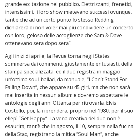
grande eccitazione nel pubblico. Elettrizzanti, frenetici,
intensissimi, i loro show mietevano successi ovunque,
tant’è che ad un certo punto lo stesso Redding
dichiarerà di non voler mai più condividere un concerto
con loro, geloso delle accoglienze che Sam & Dave
ottenevano sera dopo sera”.
Agli inizi di aprile, la Revue torna negli States
sommersa dai commenti, giustamente entusiasti, della
stampa specializzata, ed il duo registra in maggio
un’ottima soul-ballad, da manuale, “I Can’t Stand For
Falling Down”, che appare su 45 giri, ma che non sarà
mai inserita in nessun album e dovremo aspettare le
antologie degli anni Ottanta per ritrovarla. Elvis
Costello, poi, la riprenderà, proprio nel 1980, per il suo
ellepì “Get Happy”. La vena creativa del duo non è
esaurita, tant’è che in agosto, il 10, sempre nella fucina
della Stax, registrano la mitica “Soul Man”, anche