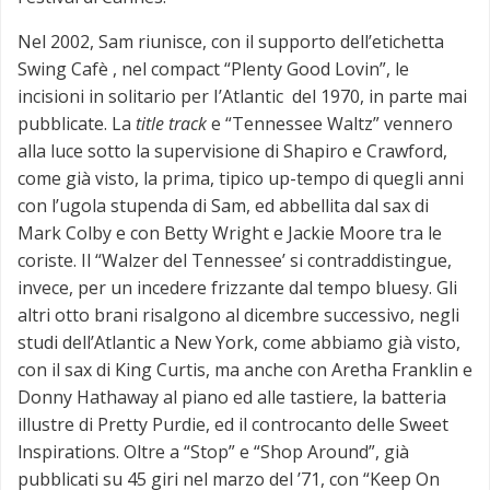
Nel 2002, Sam riunisce, con il supporto dell’etichetta
Swing Cafè , nel compact “Plenty Good Lovin”, le
incisioni in solitario per I’Atlantic del 1970, in parte mai
pubblicate. La
title track
e “Tennessee Waltz” vennero
alla luce sotto la supervisione di Shapiro e Crawford,
come già visto, la prima, tipico up-tempo di quegli anni
con l’ugola stupenda di Sam, ed abbellita dal sax di
Mark Colby e con Betty Wright e Jackie Moore tra le
coriste. Il “Walzer del Tennessee’ si contraddistingue,
invece, per un incedere frizzante dal tempo bluesy. Gli
altri otto brani risalgono al dicembre successivo, negli
studi dell’Atlantic a New York, come abbiamo già visto,
con il sax di King Curtis, ma anche con Aretha Franklin e
Donny Hathaway al piano ed alle tastiere, la batteria
illustre di Pretty Purdie, ed il controcanto delle Sweet
lnspirations. Oltre a “Stop” e “Shop Around”, già
pubblicati su 45 giri nel marzo del ’71, con “Keep On