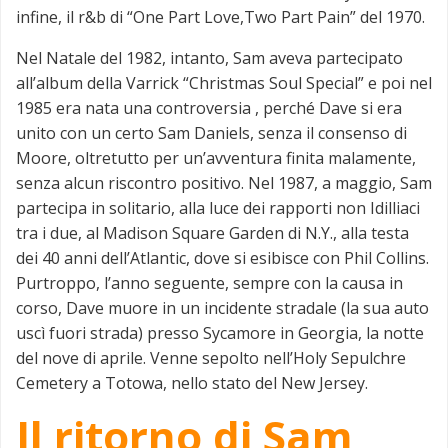
infine, il r&b di “One Part Love,Two Part Pain” del 1970.
Nel Natale del 1982, intanto, Sam aveva partecipato
all’album della Varrick “Christmas Soul Special” e poi nel
1985 era nata una controversia , perché Dave si era
unito con un certo Sam Daniels, senza il consenso di
Moore, oltretutto per un’avventura finita malamente,
senza alcun riscontro positivo. Nel 1987, a maggio, Sam
partecipa in solitario, alla luce dei rapporti non Idilliaci
tra i due, al Madison Square Garden di N.Y., alla testa
dei 40 anni dell’Atlantic, dove si esibisce con Phil Collins.
Purtroppo, l’anno seguente, sempre con la causa in
corso, Dave muore in un incidente stradale (la sua auto
uscì fuori strada) presso Sycamore in Georgia, la notte
del nove di aprile. Venne sepolto nell’Holy Sepulchre
Cemetery a Totowa, nello stato del New Jersey.
Il ritorno di Sam