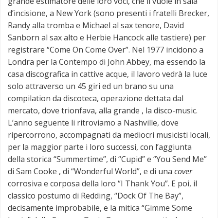
grande estimatore delle loro voci, che li vuole in sala
d’incisione, a New York (sono presenti i fratelli Brecker,
Randy alla tromba e Michael al sax tenore, David
Sanborn al sax alto e Herbie Hancock alle tastiere) per
registrare “Come On Come Over”. Nel 1977 incidono a
Londra per la Contempo di John Abbey, ma essendo la
casa discografica in cattive acque, il lavoro vedrà la luce
solo attraverso un 45 giri ed un brano su una
compilation da discoteca, operazione dettata dal
mercato, dove trionfava, alla grande , la disco-music.
L’anno seguente li ritroviamo a Nashville, dove
ripercorrono, accompagnati da mediocri musicisti locali,
per la maggior parte i loro successi, con l’aggiunta
della storica “Summertime”, di “Cupid” e “You Send Me”
di Sam Cooke , di “Wonderful World”, e di una
cover
corrosiva e corposa della loro “I Thank You”. E poi, il
classico postumo di Redding, “Dock Of The Bay”,
decisamente improbabile, e la mitica “Gimme Some