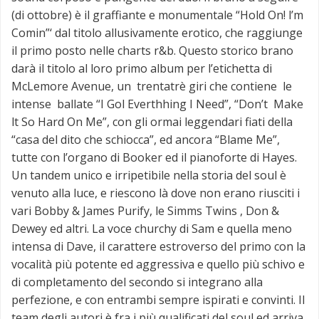
(di ottobre) è il graffiante e monumentale “Hold On! l’m
Comin”‘ dal titolo allusivamente erotico, che raggiunge
il primo posto nelle charts r&b. Questo storico brano
darà il titolo al loro primo album per l’etichetta di
McLemore Avenue, un trentatrè giri che contiene le
intense ballate “I Gol Everthhing I Need”, “Don’t Make
lt So Hard On Me”, con gli ormai leggendari fiati della
“casa del dito che schiocca”, ed ancora “Blame Me”,
tutte con l’organo di Booker ed il pianoforte di Hayes.
Un tandem unico e irripetibile nella storia del soul è
venuto alla luce, e riescono là dove non erano riusciti i
vari Bobby & James Purify, le Simms Twins , Don &
Dewey ed altri. La voce churchy di Sam e quella meno
intensa di Dave, il carattere estroverso del primo con la
vocalità più potente ed aggressiva e quello più schivo e
di completamento del secondo si integrano alla
perfezione, e con entrambi sempre ispirati e convinti. Il
team degli autori è fra i più qualificati del soul ed arriva