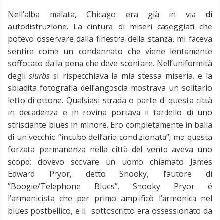
Nell’alba malata, Chicago era già in via di
autodistruzione. La cintura di miseri caseggiati che
potevo osservare dalla finestra della stanza, mi faceva
sentire come un condannato che viene lentamente
soffocato dalla pena che deve scontare. Nell’uniformità
degli
slurbs
si rispecchiava la mia stessa miseria, e la
sbiadita fotografia dell’angoscia mostrava un solitario
letto di ottone. Qualsiasi strada o parte di questa città
in decadenza e in rovina portava il fardello di uno
strisciante blues in minore. Ero completamente in balia
di un vecchio “incubo dell’aria condizionata”; ma questa
forzata permanenza nella città del vento aveva uno
scopo: dovevo scovare un uomo chiamato James
Edward Pryor, detto Snooky, l’autore di
”Boogie/Telephone Blues”. Snooky Pryor é
l’armonicista che per primo amplificò l’armonica nel
blues postbellico, e il sottoscritto era ossessionato da