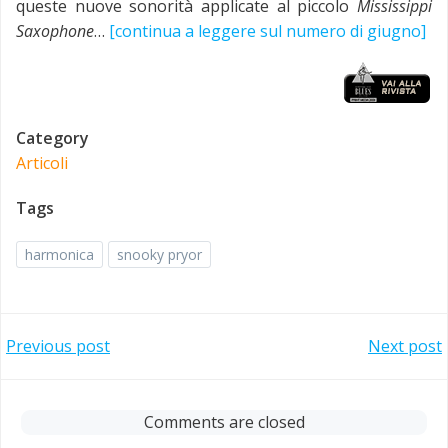
queste nuove sonorità applicate al piccolo
Mississippi
Saxophone
…
[continua a leggere sul numero di giugno]
Category
Articoli
Tags
harmonica
snooky pryor
Post
Post
Previous post
Next post
navigation
navigation
Comments are closed