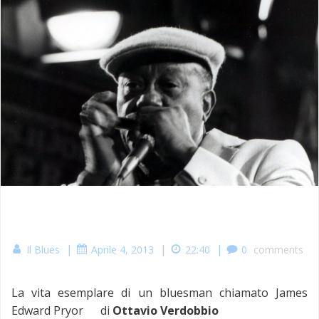
|
|
|
Il Blues
Aprile 4, 2013
22:40
0
comments
La vita esemplare di un bluesman chiamato James
Edward Pryor di
Ottavio Verdobbio