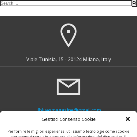
Search
for:
Viale Tunisia, 15 - 20124 Milano, Italy
ilbluesmagazine@gmail.com
Gestisci Consenso Cookie
Per fornire le migliori esperienze, utilizziamo tecnologie come i cookie
per memorizzare e/o accedere alle informazioni del dispositivo. Il