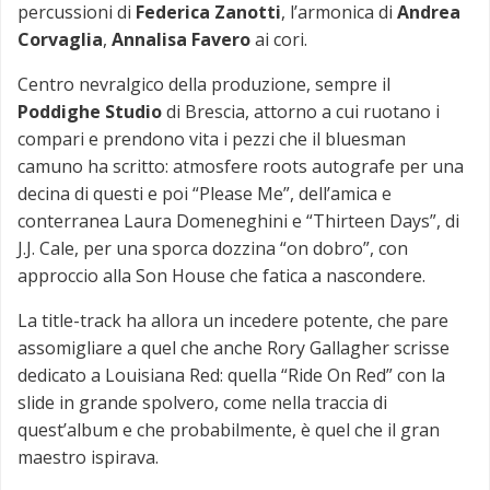
percussioni di
Federica Zanotti
, l’armonica di
Andrea
Corvaglia
,
Annalisa Favero
ai cori.
Centro nevralgico della produzione, sempre il
Poddighe Studio
di Brescia, attorno a cui ruotano i
compari e prendono vita i pezzi che il bluesman
camuno ha scritto: atmosfere roots autografe per una
decina di questi e poi “Please Me”, dell’amica e
conterranea Laura Domeneghini e “Thirteen Days”, di
J.J. Cale, per una sporca dozzina “on dobro”, con
approccio alla Son House che fatica a nascondere.
La title-track ha allora un incedere potente, che pare
assomigliare a quel che anche Rory Gallagher scrisse
dedicato a Louisiana Red: quella “Ride On Red” con la
slide in grande spolvero, come nella traccia di
quest’album e che probabilmente, è quel che il gran
maestro ispirava.