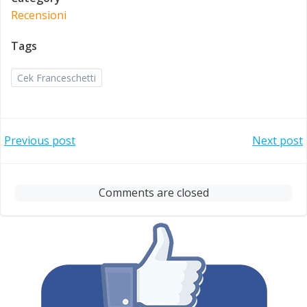
Recensioni
Tags
Cek Franceschetti
Post
Post
Previous post
Next post
navigation
navigation
Comments are closed