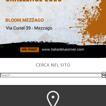
CERCA NEL SITO
Search
for: