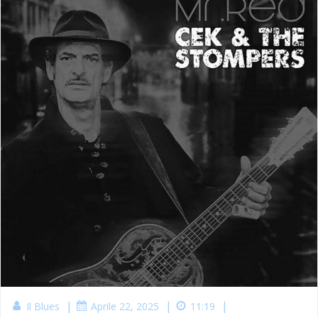
|
|
|
Il Blues
Aprile 22, 2025
11:19