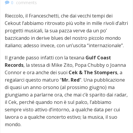
0
comments
Rieccolo, il Franceschetti, che dai vecchi tempi dei
Cekout l’abbiamo ritrovato più volte in mille rivoli d’altri
progetti musicali, la sua pazza verve da un po’
bazzicando in derive blues del nostro piccolo mondo
italiano; adesso invece, con un’uscita “internazionale”.
Il grande passo infatti con la texana
Gulf Coast
Records
, la stessa di Mike Zito, Popa Chubby o Joanna
Connor e ora anche dei suoi
Cek &
The Stompers
, a
regalarci questo maturo “
Mr. Red
”. Una pubblicazione
di quasi un anno orsono (al prossimo giugno) ma
giungiamo a parlarne ora, che mai c’è sparito dai radar,
il Cek, perché quando non è sul palco, l’abbiamo
sempre visto attivo d’intorno, a qualche data per cui
lavora o a qualche concerto estivo; la musica, il suo
mondo.