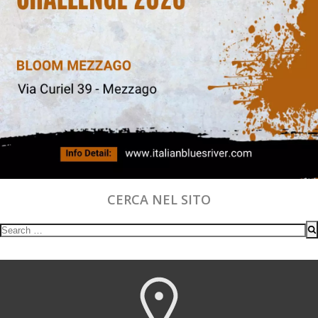
CERCA NEL SITO
Search
for: