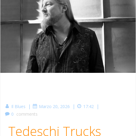
|
|
|
Il Blues
Marzo 20, 2026
17:42
0
comments
Tedeschi Trucks