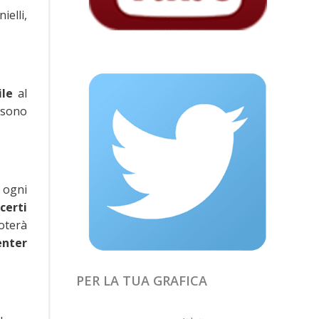
elli,
ile
al
i sono
e ogni
certi
oterà
enter
PER LA TUA GRAFICA