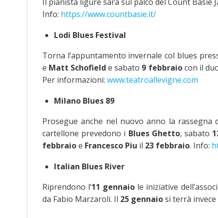
Il pianista ligure sarà sul palco del Count Basie 
Info:
https://www.countbasie.it/
Lodi Blues Festival
Torna l’appuntamento invernale col blues presso 
e
Matt Schofield
e sabato
9 febbraio
con il du
Per informazioni:
www.teatroallevigne.com
Milano Blues 89
Prosegue anche nel nuovo anno la rassegna ded
cartellone prevedono i
Blues Ghetto
, sabato
1
febbraio
e
Francesco Piu
il
23 febbraio
. Info:
h
Italian Blues River
Riprendono l’
11 gennaio
le iniziative dell’ass
da Fabio Marzaroli. Il
25 gennaio
si terrà invece