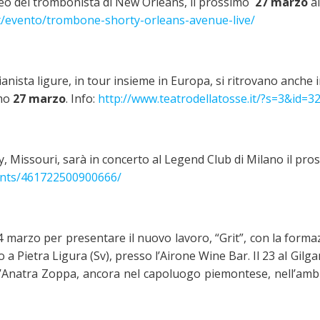
opeo del trombonista di New Orleans, il prossimo
27 marzo
al
t/evento/trombone-shorty-orleans-avenue-live/
 pianista ligure, in tour insieme in Europa, si ritrovano anche 
imo
27 marzo
. Info:
http://www.teatrodellatosse.it/?s=3&id=3
ty, Missouri, sarà in concerto al Legend Club di Milano il pro
ents/461722500900666/
 24 marzo per presentare il nuovo lavoro, “Grit”, con la form
o a Pietra Ligura (Sv), presso l’Airone Wine Bar. Il 23 al Gil
’Anatra Zoppa, ancora nel capoluogo piemontese, nell’ambi