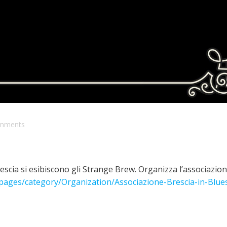
mments
rescia si esibiscono gli Strange Brew. Organizza l’associazio
m/pages/category/Organization/Associazione-Brescia-in-Blue