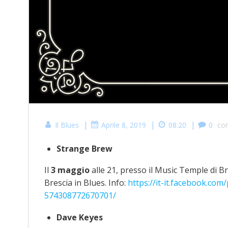
|
|
|
Il Blues
Aprile 8, 2019
08:20
0
co
Strange Brew
Il
3 maggio
alle 21, presso il Music Temple di B
Brescia in Blues. Info:
https://it-it.facebook.co
574308772670701/
Dave Keyes