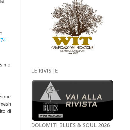
la
in
274
ssimo
LE RIVISTE
azione
gamesh
to di
DOLOMITI BLUES & SOUL 2026