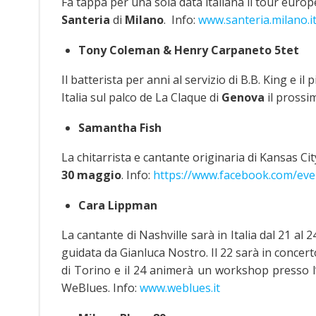
Fa tappa per una sola data italiana il tour eur
Santeria
di
Milano
. Info:
www.santeria.milano.i
Tony Coleman & Henry Carpaneto 5tet
Il batterista per anni al servizio di B.B. King e il
Italia sul palco de La Claque di
Genova
il pross
Samantha Fish
La chitarrista e cantante originaria di Kansas Ci
30 maggio
. Info:
https://www.facebook.com/ev
Cara Lippman
La cantante di Nashville sarà in Italia dal 21 al
guidata da Gianluca Nostro. Il 22 sarà in concert
di Torino e il 24 animerà un workshop presso l
WeBlues. Info:
www.weblues.it