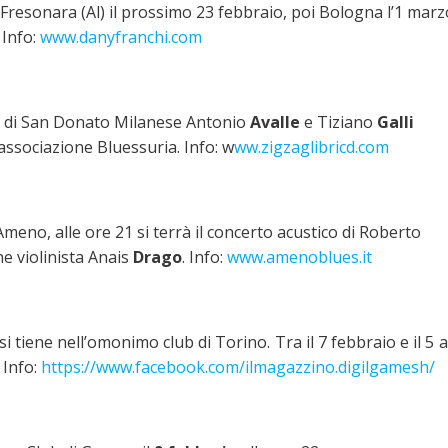
i Fresonara (Al) il prossimo 23 febbraio, poi Bologna l’1 marz
 Info:
www.danyfranchi.com
ag di San Donato Milanese Antonio
Avalle
e Tiziano
Galli
l’associazione Bluessuria. Info: w
ww.zigzaglibricd.com
meno, alle ore 21 si terrà il concerto acustico di Roberto
ne violinista Anais
Drago
. Info:
www.amenoblues.it
 tiene nell’omonimo club di Torino. Tra il 7 febbraio e il 5 a
 Info:
https://www.facebook.com/ilmagazzino.digilgamesh/