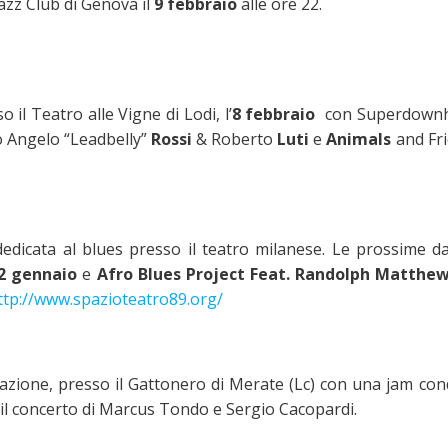
Jazz Club di Genova il
9 febbraio
alle ore 22.
il Teatro alle Vigne di Lodi, l’
8 febbraio
con Superdown
o Angelo “Leadbelly”
Rossi
& Roberto
Luti
e
Animals
and Fri
icata al blues presso il teatro milanese. Le prossime da
2 gennaio
e
Afro Blues Project Feat. Randolph Matthews
ttp://www.spazioteatro89.org/
ociazione, presso il Gattonero di Merate (Lc) con una jam co
 il concerto di Marcus Tondo e Sergio Cacopardi.