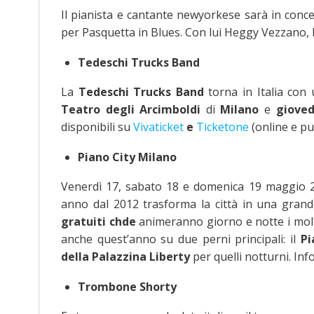
Il pianista e cantante newyorkese sarà in conc
per Pasquetta in Blues. Con lui Heggy Vezzano, 
Tedeschi Trucks Band
La
Tedeschi Trucks Band
torna in Italia co
Teatro degli Arcimboldi
di
Milano
e
gioved
disponibili su
Vivaticket
e
Ticketone
(online e pu
Piano City Milano
Venerdì 17, sabato 18 e domenica 19 maggio 
anno dal 2012 trasforma la città in una gran
gratuiti chde
animeranno giorno e notte i molti
anche quest’anno su due perni principali:
il
Pi
della
Palazzina Liberty
per quelli notturni. Inf
Trombone Shorty