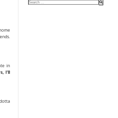
Search
for:
home
ends.
te in
, l’8
ndotta