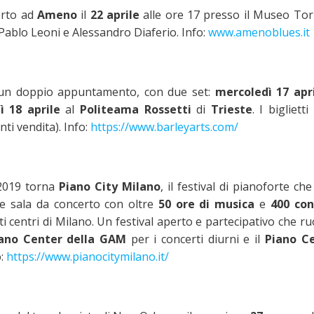
erto ad
Ameno
il
22 aprile
alle ore 17 presso il Museo Torni
Pablo Leoni e Alessandro Diaferio. Info:
www.amenoblues.it
n un doppio appuntamento, con due set:
mercoledì 17 apr
ì 18 aprile
al
Politeama Rossetti
di
Trieste
. I bigliett
nti vendita). Info:
https://www.barleyarts.com/
2019 torna
Piano City Milano
, il festival di pianoforte ch
de sala da concerto con oltre
50 ore di musica
e
400 con
 centri di Milano. Un festival
aperto e partecipativo che
ru
ano Center della GAM
per i concerti diurni e il
Piano C
o:
https://www.pianocitymilano.it/