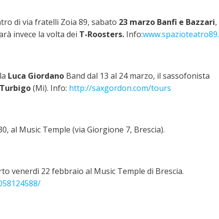
o di via fratelli Zoia 89, sabato
23 marzo
Banfi e Bazzari
,
arà invece la volta dei
T-Roosters.
Info:
www.spazioteatro89
lla
Luca Giordano
Band dal 13 al 24 marzo, il sassofonista
Turbigo
(Mi). Info:
http://saxgordon.com/tours
1.30, al Music Temple (via Giorgione 7, Brescia).
to venerdì 22 febbraio al Music Temple di Brescia.
058124588/