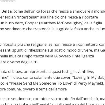
comments
l Delta
, come dell’unica forza che riesca a smuovere il mond
 Nolan “Interstellar” alla fine ciò che riesce a riportare
in un buco nero, Cooper (Matthew McConaughey) dalla figlia
o sentimento che trascende le leggi della fisica anche in lu
filosofia più che religione, se non riesce a riconnetterci con 
ssanti spunti di riflessione sul nostro modo di vivere, ma Ga
nella musica l’importanza della IA ovvero l’Intelligenza
ere diverso dagli altri.
ta di blues, onnipresente a quasi tutti gli eventi live,
ne”, il disco conta solamente due cover, “Loving In My Bab
tico, e “Please Send Me Someone To Love” di Percy Mayfield,
ore comune, ovvero il tema dell’amore.
uesto sentimento, cantato e raccontato fin dall’antichità, m
chia di scivolare nell’ovvietà e nella melassa del buonismo,