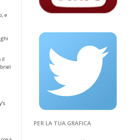
o, e
oghi
il
briel
y’s
PER LA TUA GRAFICA
a
 cosa