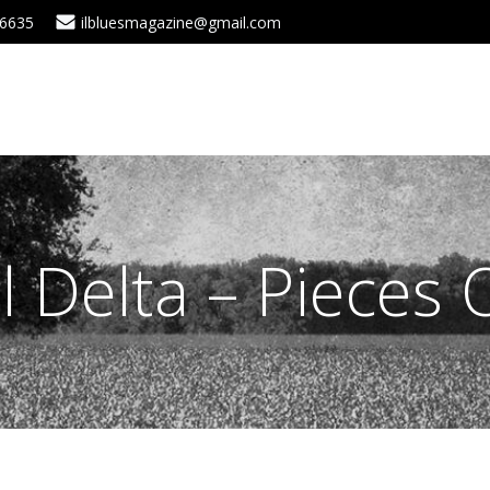
 6635
ilbluesmagazine@gmail.com
l Delta – Pieces 