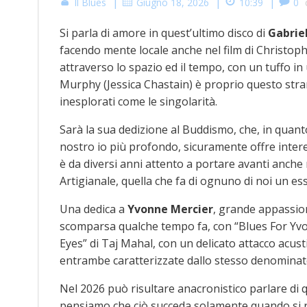
|
|
|
Il Blues
Giugno 18, 2026
10:39
0
Si parla di amore in quest’ultimo disco di
Gabrie
facendo mente locale anche nel film di Christopher
attraverso lo spazio ed il tempo, con un tuffo 
Murphy (Jessica Chastain) è proprio questo stran
inesplorati come le singolarità.
Sarà la sua dedizione al Buddismo, che, in quanto 
nostro io più profondo, sicuramente offre intere
è da diversi anni attento a portare avanti anche 
Artigianale, quella che fa di ognuno di noi un ess
Una dedica a
Yvonne Mercier
, grande appassiona
scomparsa qualche tempo fa, con “Blues For Yvon
Eyes” di Taj Mahal, con un delicato attacco acus
entrambe caratterizzate dallo stesso denominat
Nel 2026 può risultare anacronistico parlare di q
pensiamo che ciò succeda solamente quando si ris