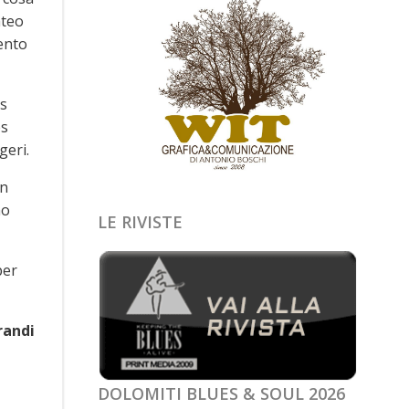
ateo
ento
’s
es
geri.
in
mo
LE RIVISTE
per
randi
DOLOMITI BLUES & SOUL 2026