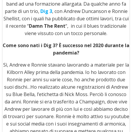
band ad una formazione allargata. Da qualche anno fa
parte di un trio,
Dig 3
, con Andrew Duncanson e Ronnie
Shellist, con i quali ha pubblicato due ottimi lavori, tra cui
il recente “
Damn The Rent
“, in cui il blues tradizionale
viene vissuto con un tocco personale.
Come sono nati i Dig 3? È successo nel 2020 durante la
pandemia?
Sì, Andrew e Ronnie stavano lavorando a materiale per la
Kilborn Alley prima della pandemia. Io ho lavorato con
Ronnie per anni su varie cose, ho anche prodotto due
suoi dischi…Ho realizzato alcune registrazioni di Andrew
su Blue Bella, l’etichetta di Nick Moss. Perciò li conosco
da anni. Ronnie si era trasferito a Champaign, dove vive
Andrew per lavorare di più con lui e così abbiamo deciso
di trovarci per suonare. Ronnie è molto attivo su youtube
e sui social media con i suoi insegnamenti di armonica,
abbiamo pensato di suonare e mettere qualcosa su