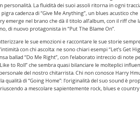
ersonalità. La fluidità dei suoi assoli ritorna in ogni tracci
le pigra cadenza di “Give Me Anything”, un blues acustico che
ry emerge nel brano che dà il titolo all’album, con il riff che l
ano, di nuovo protagonista in “Put The Blame On”.
aratterizzare le sue emozioni e raccontare le sue storie sempr
intimità con chi ascolta: ne sono chiari esempi “Let’s Get Hig
nsa ballad “Do Me Right”, con l’elaborato intreccio di note p
“I Like to Roll” che sembra quasi bilanciare le molteplici influe
 personale del nostro chitarrista. Chi non conosce Harry Hm
 qualità di “Going Home”: l’originalità del suo sound è pro
ne, riuscendo a mescolare sapientemente rock, blues e country