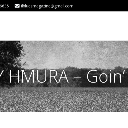
 6635
ilbluesmagazine@gmail.com
 HMURA – Goin