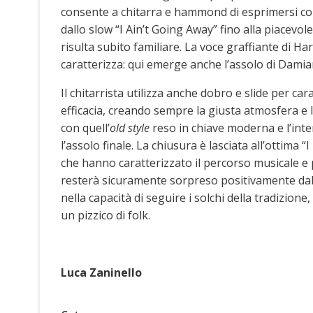
consente a chitarra e hammond di esprimersi con p
dallo slow “I Ain’t Going Away” fino alla piacevo
risulta subito familiare. La voce graffiante di Har
caratterizza: qui emerge anche l’assolo di Dami
Il chitarrista utilizza anche dobro e slide per c
efficacia, creando sempre la giusta atmosfera e l’
con quell’
old style
reso in chiave moderna e l’inte
l’assolo finale. La chiusura è lasciata all’ottima 
che hanno caratterizzato il percorso musicale e
resterà sicuramente sorpreso positivamente dalla
nella capacità di seguire i solchi della tradizio
un pizzico di folk.
Luca Zaninello