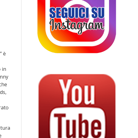
” è
 in
hnny
 che
ds,
rato
rtura
e