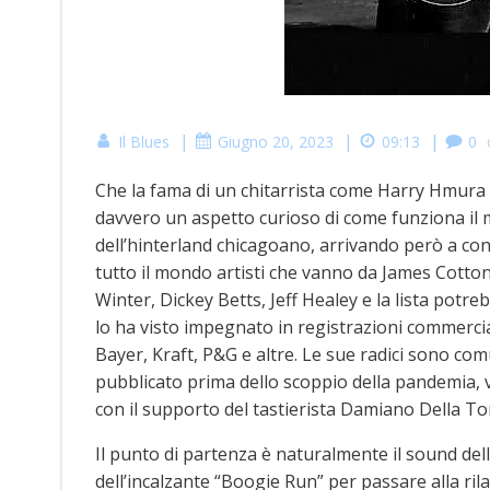
|
|
|
Il Blues
Giugno 20, 2023
09:13
0
Che la fama di un chitarrista come Harry Hmura 
davvero un aspetto curioso di come funziona il mu
dell’hinterland chicagoano, arrivando però a co
tutto il mondo artisti che vanno da James Cotto
Winter, Dickey Betts, Jeff Healey e la lista potr
lo ha visto impegnato in registrazioni commercia
Bayer, Kraft, P&G e altre. Le sue radici sono comu
pubblicato prima dello scoppio della pandemia, v
con il supporto del tastierista Damiano Della Tor
Il punto di partenza è naturalmente il sound de
dell’incalzante “Boogie Run” per passare alla ri