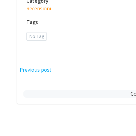
Category
Recensioni
Tags
No Tag
Post
Previous post
navigation
Co