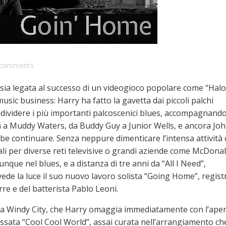
comments
sia legata al successo di un videogioco popolare come “Halo
sic business: Harry ha fatto la gavetta dai piccoli palchi
ndividere i più importanti palcoscenici blues, accompagnando
n a Muddy Waters, da Buddy Guy a Junior Wells, e ancora Jo
ebbe continuare. Senza neppure dimenticare l’intensa attività
li per diverse reti televisive o grandi aziende come McDonal
nque nel blues, e a distanza di tre anni da “All I Need”,
ede la luce il suo nuovo lavoro solista “Going Home”, regist
re e del batterista Pablo Leoni.
lla Windy City, che Harry omaggia immediatamente con l’ape
lassata “Cool Cool World”, assai curata nell’arrangiamento ch