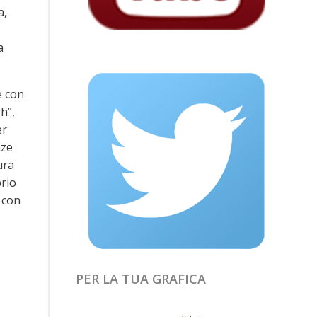
a,
a
e con
h”,
er
nze
ura
prio
 con
PER LA TUA GRAFICA