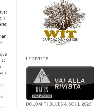
avec
ol 1
aces
tman
rk
ique
LE RIVISTE
 et
e
dans
s-.
i.
DOLOMITI BLUES & SOUL 2026