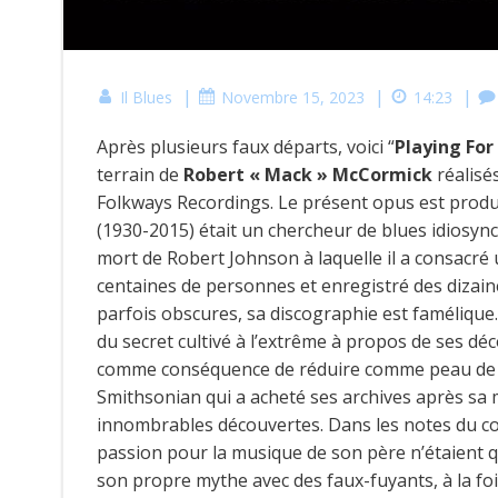
|
|
|
Il Blues
Novembre 15, 2023
14:23
Après plusieurs faux départs, voici “
Playing Fo
terrain de
Robert « Mack » McCormick
réalisé
Folkways Recordings. Le présent opus est produi
(1930-2015) était un chercheur de blues idiosync
mort de Robert Johnson à laquelle il a consacré 
centaines de personnes et enregistré des dizain
parfois obscures, sa discographie est famélique.
du secret cultivé à l’extrême à propos de ses d
comme conséquence de réduire comme peau de c
Smithsonian qui a acheté ses archives après sa 
innombrables découvertes. Dans les notes du coff
passion pour la musique de son père n’étaient que 
son propre mythe avec des faux-fuyants, à la fois