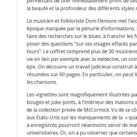
permettant de tirer immédiatement profit de ses i
la beauté et la profondeur des différents styles
Le musicien et folkloriste Dom Flemons met l’ac
époque marquée par la pénurie d’informations. 
faire des recherches sur le blues. à franchir les
poser des questions “sur ces visages effacés pa
tours”. Le coffret comprend plus de 30 musiciens
vie en lien par exemple avec la médecine, un co
épic. On découvre un travail judicieux construit 
résumées sur 60 pages. En particulier, on peut 
les chansons.
Les vignettes sont magnifiquement illustrées pa
bouges et juke-joints, à l’intérieur des maisons e
de la collection privée de McCormick. Vu de ce côt
aux Etats-Unis sur les manquements de la « qual
a enregistrés pourront néanmoins servir de mat
universitaires. Or, on a pu observer que certains