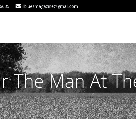
 6635
ilbluesmagazine@gmail.com
or The Man At The