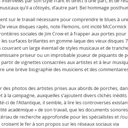
nterviews par son style franc et direct d’une part, et de rel
 musicaux qu’il a côtoyés, d’autre part. Bel hommage posthu
cent sur le travail nécessaire pour comprendre le blues à un
De vieux disques rayés, note Flemons, ont incité McCormick
 frontières sociales de Jim Crow et à frapper aux portes pour
r les surfaces brillantes en gomme-laque des vieux disques 
 couvrant un large éventail de styles musicaux et de tranch
mmissaire priseur ou un improbable joueur de piquants de p
à partir de vignettes consacrées aux artistes et à leur musiq
lire une brève biographie des musiciens et des commentaire
r des photos des artistes prises aux abords de porches, dan
t à la campagne, auxquelles s’ajoutent divers clichés inédits 
é-ci de l’Atlantique, il semble, à lire les controverses existan
ité académique » de son travail, que les documents sonores 
ériau de recherche approfondie pour les spécialistes et /ou
 croisent le fer à son propos sur les réseaux sociaux via