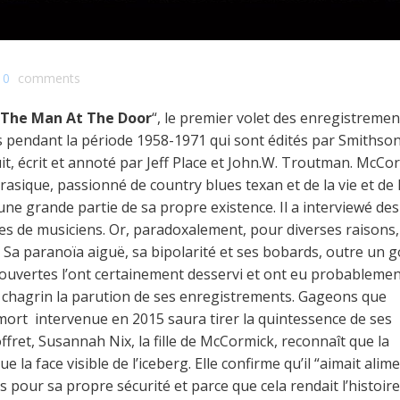
0
comments
r The Man At The Door
“, le premier volet des enregistremen
s pendant la période 1958-1971 qui sont édités par Smithso
t, écrit et annoté par Jeff Place et John.W. Troutman. McCo
rasique, passionné de country blues texan et de la vie et de 
une grande partie de sa propre existence. Il a interviewé des
es de musiciens. Or, paradoxalement, pour diverses raisons,
 Sa paranoïa aiguë, sa bipolarité et ses bobards, outre un 
écouvertes l’ont certainement desservi et ont eu probableme
hagrin la parution de ses enregistrements. Gageons que
mort intervenue en 2015 saura tirer la quintessence de ses
ret, Susannah Nix, la fille de McCormick, reconnaît que la
la face visible de l’iceberg. Elle confirme qu’il “aimait alim
 pour sa propre sécurité et parce que cela rendait l’histoire