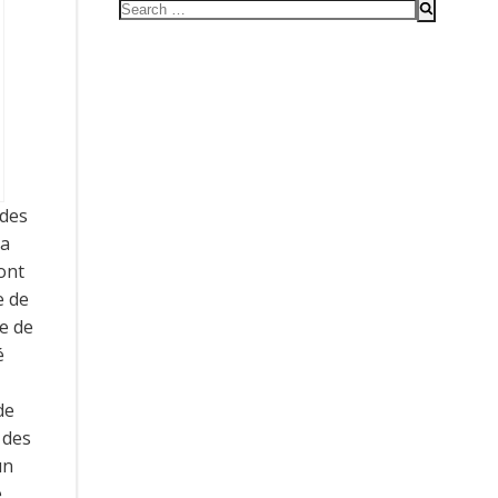
Search
for:
 des
 a
ont
e de
e de
é
de
 des
un
e