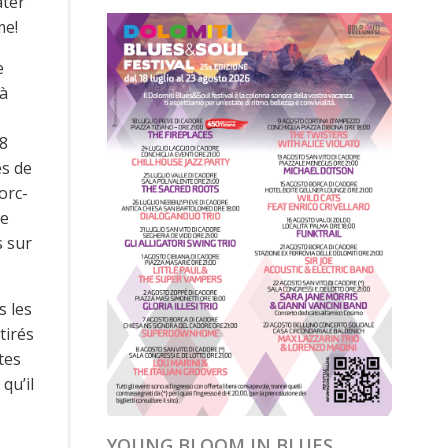
ater
me!
e
 à
78
es de
orc-
ue
s sur
s les
tirés
tes
qu’il
YOUNG BLOOM IN BLUES