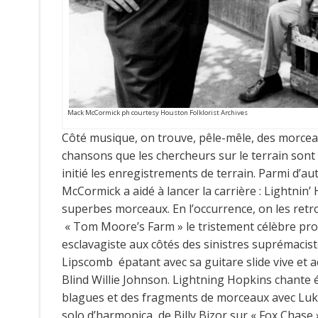
Mack McCormick ph courtesy Houston Folklorist Archives
Côté musique, on trouve, pêle-mêle, des morceau
chansons que les chercheurs sur le terrain son
initié les enregistrements de terrain. Parmi d’a
McCormick a aidé à lancer la carrière : Lightni
superbes morceaux. En l’occurrence, on les ret
« Tom Moore’s Farm » le tristement célèbre prop
esclavagiste aux côtés des sinistres suprémaci
Lipscomb épatant avec sa guitare slide vive et 
Blind Willie Johnson. Lightning Hopkins chante 
blagues et des fragments de morceaux avec Luke
solo d’harmonica de Billy Bizor sur « Fox Chase