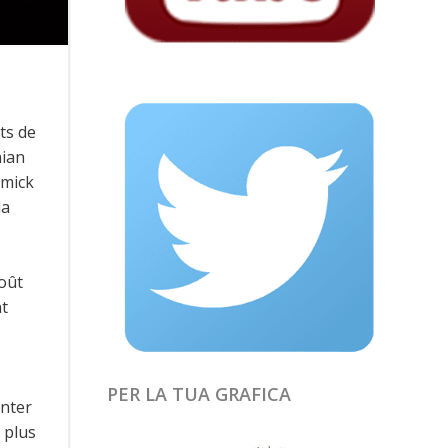
ts de
nian
rmick
la
goût
nt
PER LA TUA GRAFICA
enter
 plus