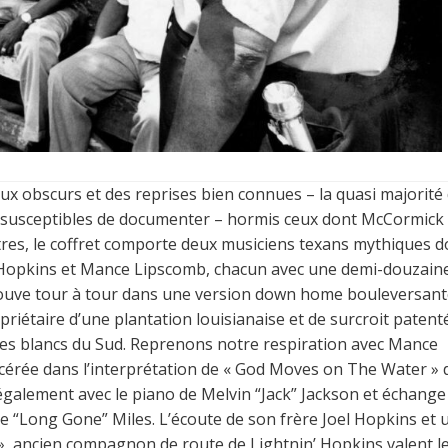
x obscurs et des reprises bien connues – la quasi majorité
t susceptibles de documenter – hormis ceux dont McCormick
utres, le coffret comporte deux musiciens texans mythiques d
n’ Hopkins et Mance Lipscomb, chacun avec une demi-douzain
rouve tour à tour dans une version down home bouleversant
riétaire d’une plantation louisianaise et de surcroit patent
stes blancs du Sud. Reprenons notre respiration avec Mance
acérée dans l’interprétation de « God Moves on The Water » 
également avec le piano de Melvin “Jack” Jackson et échange
 “Long Gone” Miles. L’écoute de son frère Joel Hopkins et 
 », ancien compagnon de route de Lightnin’ Hopkins valent l