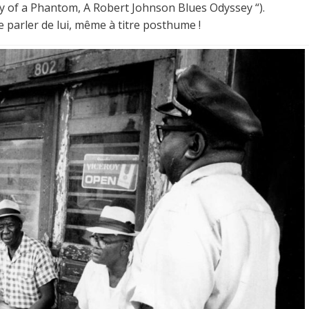
y of a Phantom, A Robert Johnson Blues Odyssey “).
 parler de lui, même à titre posthume !