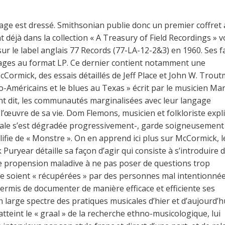
age est dressé. Smithsonian publie donc un premier coffret 
 déjà dans la collection « A Treasury of Field Recordings » v
ur le label anglais 77 Records (77-LA-12-2&3) en 1960. Ses f
ages au format LP. Ce dernier contient notamment une
cCormick, des essais détaillés de Jeff Place et John W. Trou
ro-Américains et le blues au Texas » écrit par le musicien Ma
t dit, les communautés marginalisées avec leur langage
l’œuvre de sa vie. Dom Flemons, musicien et folkloriste expl
ale s’est dégradée progressivement-, garde soigneusement
lifie de « Monstre ». On en apprend ici plus sur McCormick, l
k Puryear détaille sa façon d’agir qui consiste à s’introduire 
de propension maladive à ne pas poser de questions trop
 ne soient « récupérées » par des personnes mal intentionnée
permis de documenter de manière efficace et efficiente ses
 large spectre des pratiques musicales d’hier et d’aujourd’hu
teint le « graal » de la recherche ethno-musicologique, lui