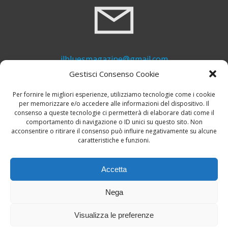
ilbluesmagazine@gmail.com
Gestisci Consenso Cookie
Per fornire le migliori esperienze, utilizziamo tecnologie come i cookie
per memorizzare e/o accedere alle informazioni del dispositivo. Il
consenso a queste tecnologie ci permetterà di elaborare dati come il
comportamento di navigazione o ID unici su questo sito. Non
acconsentire o ritirare il consenso può influire negativamente su alcune
caratteristiche e funzioni.
+39 339 748 6635
Accetta
Nega
Visualizza le preferenze
© 2026 Il Blues Magazine. Powered by
A-Z Blues