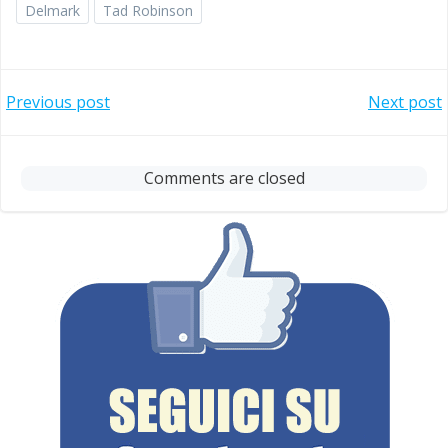
Delmark
Tad Robinson
Post
Post
Previous post
Next post
navigation
navigation
Comments are closed