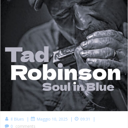
|
|
|
Il Blues
Maggio 10, 2025
09:31
0
comments