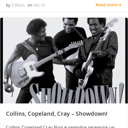
Read more
by
Il Blues
on
Giu 16
Collins, Copeland, Cray – Showdown!
Collins Copeland Cray Non è semplice recensire un