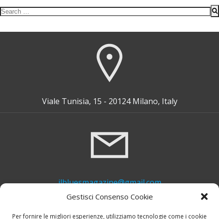
Search
for:
Viale Tunisia, 15 - 20124 Milano, Italy
ilbluesmagazine@gmail.com
Gestisci Consenso Cookie
Per fornire le migliori esperienze, utilizziamo tecnologie come i cookie