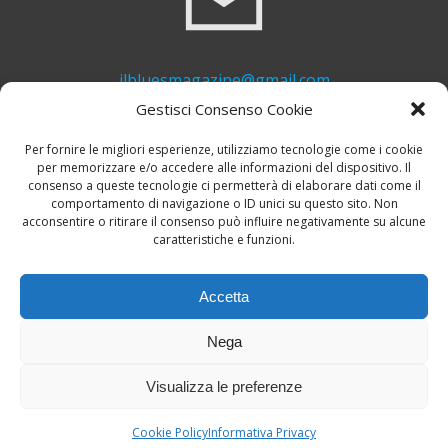
ilbluesmagazine@gmail.com
Gestisci Consenso Cookie
Per fornire le migliori esperienze, utilizziamo tecnologie come i cookie
per memorizzare e/o accedere alle informazioni del dispositivo. Il
consenso a queste tecnologie ci permetterà di elaborare dati come il
comportamento di navigazione o ID unici su questo sito. Non
acconsentire o ritirare il consenso può influire negativamente su alcune
caratteristiche e funzioni.
+39 339 748 6635
Accetta
Nega
Visualizza le preferenze
© 2026 Il Blues Magazine. Powered by
A-Z Blues
Cookie Policy
Informativa Privacy