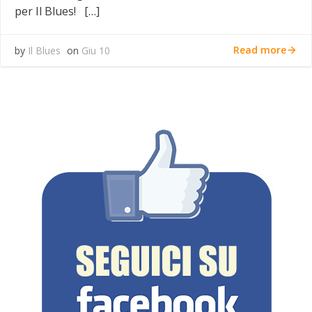
per Il Blues! […]
Read more
by
Il Blues
on
Giu 10