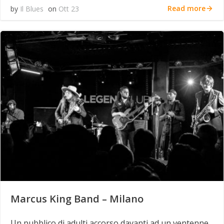
Read more
by
Il Blues
on
Ott 23
Marcus King Band – Milano
Un pubblico di adulti accorso davanti ad un ventenne