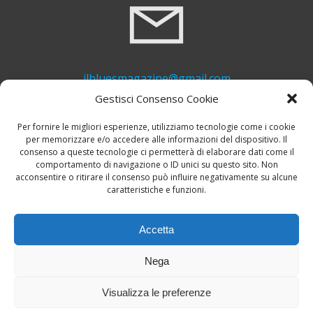
ilbluesmagazine@gmail.com
Gestisci Consenso Cookie
Per fornire le migliori esperienze, utilizziamo tecnologie come i cookie
per memorizzare e/o accedere alle informazioni del dispositivo. Il
consenso a queste tecnologie ci permetterà di elaborare dati come il
comportamento di navigazione o ID unici su questo sito. Non
acconsentire o ritirare il consenso può influire negativamente su alcune
caratteristiche e funzioni.
+39 339 748 6635
Accetta
Nega
Visualizza le preferenze
© 2026 Il Blues Magazine. Powered by
A-Z Blues