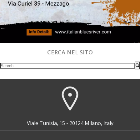
CERCA NEL SITO
Search
for:
Viale Tunisia, 15 - 20124 Milano, Italy