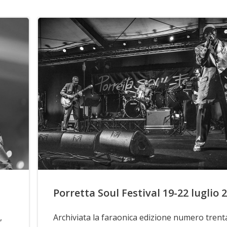
Porretta Soul Festival 19-22 luglio 
,
Archiviata la faraonica edizione numero trent