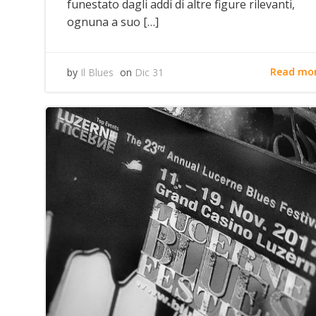
funestato dagli addi di altre figure rilevanti,
ognuna a suo […]
Read mo
by
Il Blues
on
Dic 31