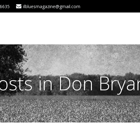
 6635
ilbluesmagazine@gmail.com
osts in Don Brya