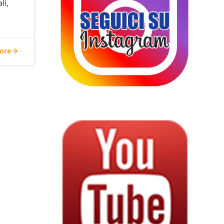
li,
ore