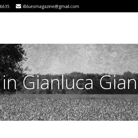
 6635
ilbluesmagazine@gmail.com
 in Gianluca Gia