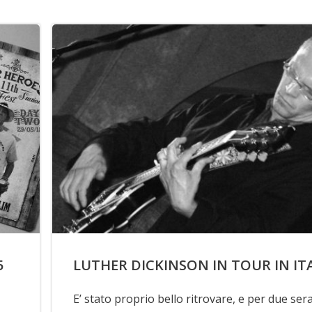
5
LUTHER DICKINSON IN TOUR IN IT
E’ stato proprio bello ritrovare, e per due ser