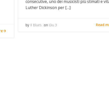
consecutive, uno dei musicisti più stimati e vita
Luther Dickinson per […]
Read m
by
Il Blues
on
Giu 3
re