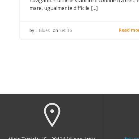
naviganti. È difficile stabilire il confine tra cielo 
mare, ugualmente difficile […]
Read mo
by
Il Blues
on
Set 16