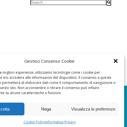
Search
for:
Gestisci Consenso Cookie
le migliori esperienze, utilizziamo tecnologie come i cookie per
 e/o accedere alle informazioni del dispositivo. Il consenso a queste
ci permetterà di elaborare dati come il comportamento di navigazione o
questo sito. Non acconsentire o ritirare il consenso può influire
e su alcune caratteristiche e funzioni.
cetta
Nega
Visualizza le preferenze
© 2026 Il Blues Magazine. Powered by
A-
Z Blues
Cookie Policy
Informativa Privacy