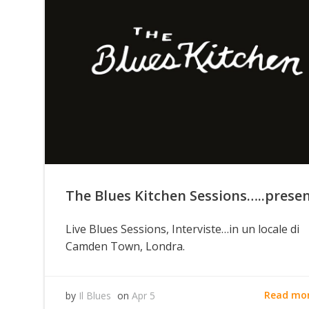
The Blues Kitchen Sessions…..prese
Live Blues Sessions, Interviste…in un locale di
Camden Town, Londra.
Read mo
by
Il Blues
on
Apr 5