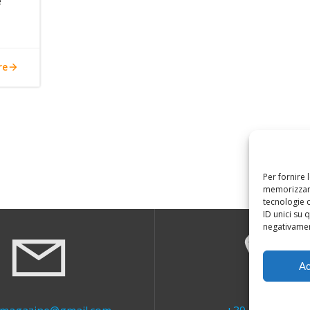
e
re
Per fornire 
memorizzare
tecnologie 
ID unici su 
negativament
Ac