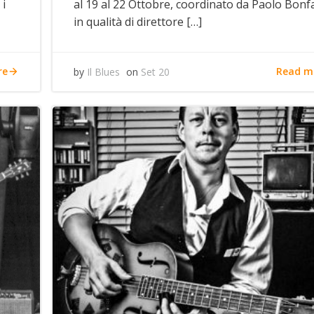
 i
al 19 al 22 Ottobre, coordinato da Paolo Bonf
in qualità di direttore […]
re
Read m
by
Il Blues
on
Set 20