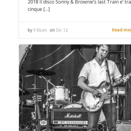
2018 Il disco Sonny & Brownie’s last Train e’ tra
cinque […]
Read mo
by
Il Blues
on
Dic 12