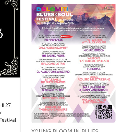
 il 27
.
estival
YOUNG BLOOM IN BLUES