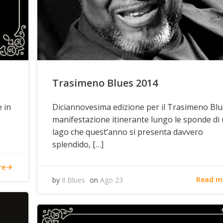
Trasimeno Blues 2014
e in
Diciannovesima edizione per il Trasimeno Blu
manifestazione itinerante lungo le sponde di
lago che quest’anno si presenta davvero
splendido, […]
re
Read m
by
Il Blues
on
Ago 23