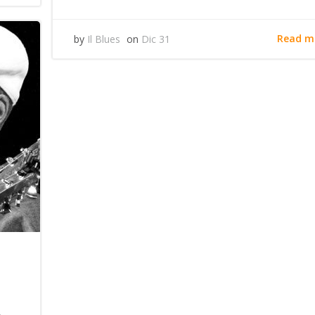
Read m
by
Il Blues
on
Dic 31