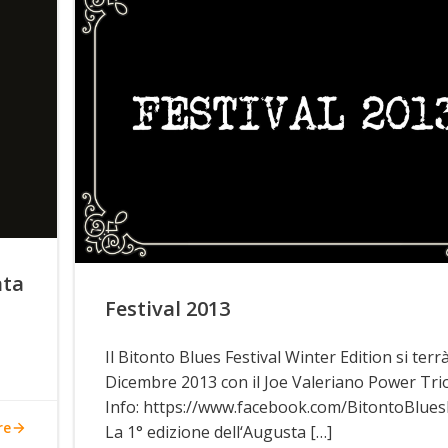
nta
Festival 2013
Il Bitonto Blues Festival Winter Edition si terrà
Dicembre 2013 con il Joe Valeriano Power Trio
Info: https://www.facebook.com/BitontoBluesF
re
La 1° edizione dell‘Augusta […]