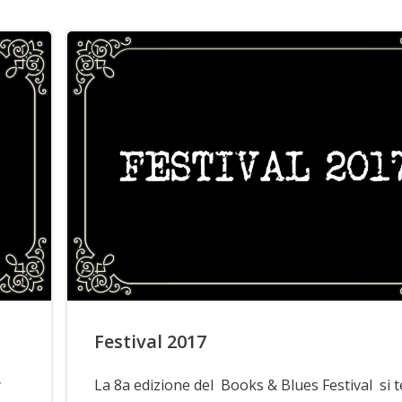
Festival 2017
y
La 8a edizione del Books & Blues Festival si t