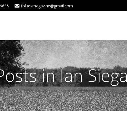
 6635
ilbluesmagazine@gmail.com
Posts in Ian Siega