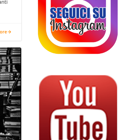
anti
ore