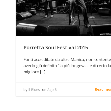
Porretta Soul Festival 2015
Fonti accreditate da oltre Manica, non contente
averlo già definito “la più longeva – e di certo la
migliore […]
Read mo
by
Il Blues
on
Ago 8