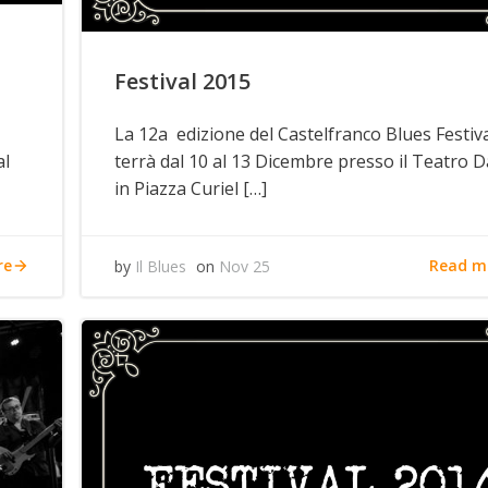
Festival 2015
La 12a edizione del Castelfranco Blues Festiva
al
terrà dal 10 al 13 Dicembre presso il Teatro 
in Piazza Curiel […]
re
Read m
by
Il Blues
on
Nov 25