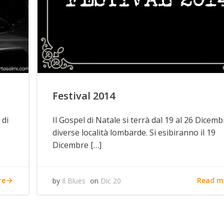
Festival 2014
 di
Il Gospel di Natale si terrà dal 19 al 26 Dicemb
diverse località lombarde. Si esibiranno il 19
Dicembre […]
re
Read m
by
Il Blues
on
Dic 20