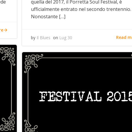
ede
quella del 2017, il Porretta Soul Festival, è
ufficialmente entrato nel secondo trentennio.
Nonostante […]
re
Read m
by
Il Blues
on
Lug 30