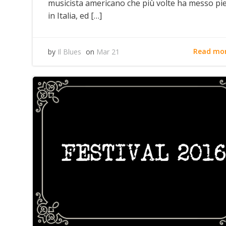
musicista americano che più volte ha messo pi
in Italia, ed […]
Read mo
by
Il Blues
on
Mar 21