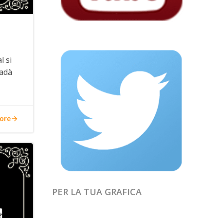
l si
Dadà
ore
PER LA TUA GRAFICA