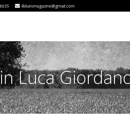
 6635
ilbluesmagazine@gmail.com
 in Luca Giordan