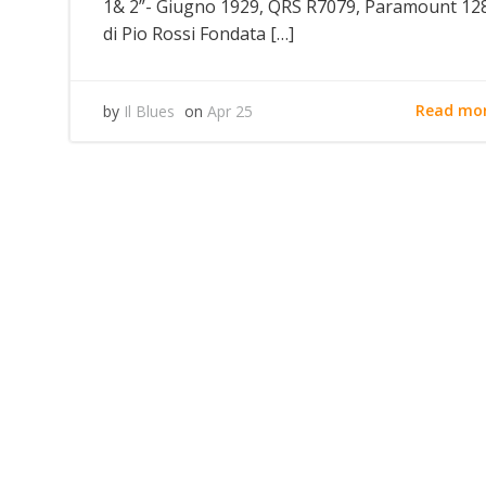
1& 2”- Giugno 1929, QRS R7079, Paramount 12
di Pio Rossi Fondata […]
Read mo
by
Il Blues
on
Apr 25