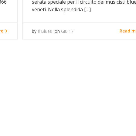
866
serata speciale per il circuito dei musicisti blu
veneti. Nella splendida […]
re
Read m
by
Il Blues
on
Giu 17