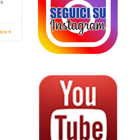
es
ore