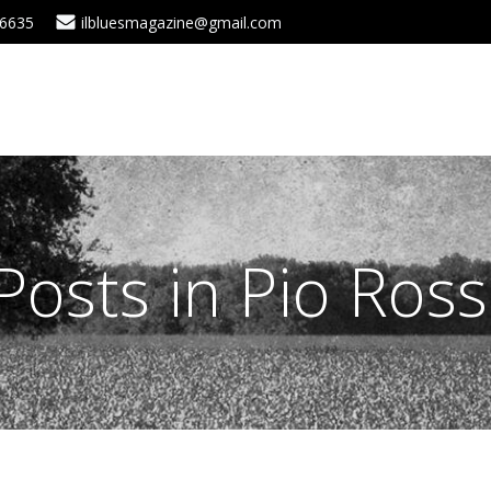
 6635
ilbluesmagazine@gmail.com
Posts in Pio Ross